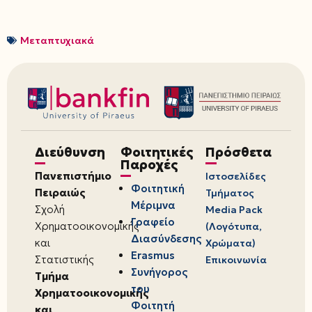
Μεταπτυχιακά
Διεύθυνση
Φοιτητικές
Πρόσθετα
Παροχές
Πανεπιστήμιο
Ιστοσελίδες
Φοιτητική
Πειραιώς
Τμήματος
Μέριμνα
Σχολή
Media Pack
Γραφείο
Χρηματοοικονομικής
(Λογότυπα,
Διασύνδεσης
και
Χρώματα)
Erasmus
Στατιστικής
Επικοινωνία
Συνήγορος
Τμήμα
του
Χρηματοοικονομικής
Φοιτητή
και