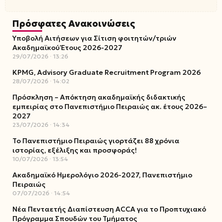
Πρόσφατες Ανακοινώσεις
Υποβολή Αιτήσεων για Σίτιση φοιτητών/τριών
Ακαδημαϊκού Έτους 2026-2027
29/07/2026
13:26
KPMG, Advisory Graduate Recruitment Program 2026
28/07/2026
14:02
Πρόσκληση – Απόκτηση ακαδημαϊκής διδακτικής
εμπειρίας στο Πανεπιστήμιο Πειραιώς ακ. έτους 2026–
2027
23/07/2026
14:34
Το Πανεπιστήμιο Πειραιώς γιορτάζει 88 χρόνια
ιστορίας, εξέλιξης και προσφοράς!
10/07/2026
13:54
Ακαδημαϊκό Ημερολόγιο 2026-2027, Πανεπιστήμιο
Πειραιώς
07/07/2026
14:54
Νέα Πενταετής Διαπίστευση ACCA για το Προπτυχιακό
Πρόγραμμα Σπουδών του Τμήματος