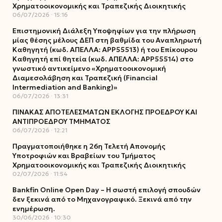
Χρηματοοικονομικής και Τραπεζικής Διοικητικής
06/07/2026
15:16
Επιστημονική Διάλεξη Υποψηφίων για την πλήρωση
μίας θέσης μέλους ΔΕΠ στη βαθμίδα του Αναπληρωτή
Καθηγητή (κωδ. ΑΠΕΛΛΑ: ΑΡΡ55513) ή του Επίκουρου
Καθηγητή επί θητεία (κωδ. ΑΠΕΛΛΑ: ΑΡΡ55514) στο
γνωστικό αντικείμενο «Χρηματοοικονομική
Διαμεσολάβηση και Τραπεζική (Financial
Intermediation and Banking)»
06/07/2026
13:31
ΠΙΝΑΚΑΣ ΑΠΟΤΕΛΕΣΜΑΤΩΝ ΕΚΛΟΓΗΣ ΠΡΟΕΔΡΟΥ ΚΑΙ
ΑΝΤΙΠΡΟΕΔΡΟΥ ΤΜΗΜΑΤΟΣ
06/07/2026
12:21
Πραγματοποιήθηκε η 26η Τελετή Απονομής
Υποτροφιών και Βραβείων του Τμήματος
Χρηματοοικονομικής και Τραπεζικής Διοικητικής
02/07/2026
11:54
Bankfin Online Open Day – Η σωστή επιλογή σπουδών
δεν ξεκινά από το Μηχανογραφικό. Ξεκινά από την
ενημέρωση.
30/06/2026
10:30