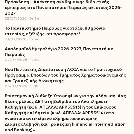
Πρόσκληση – Απόκτηση ακαδημαϊκής διδακτικής
εμπειρίας στο Πανεπιστήμιο Πειραιώς ακ. έτους 2026–
2027
23/07/2026
14:34
Το Πανεπιστήμιο Πειραιώς γιορτάζει 88 χρόνια
ιστορίας, εξέλιξης και προσφοράς!
10/07/2026
13:54
Ακαδημαϊκό Ημερολόγιο 2026-2027, Πανεπιστήμιο
Πειραιώς
07/07/2026
14:54
Νέα Πενταετής Διαπίστευση ACCA για το Προπτυχιακό
Πρόγραμμα Σπουδών του Τμήματος Χρηματοοικονομικής
και Τραπεζικής Διοικητικής
06/07/2026
15:16
Επιστημονική Διάλεξη Υποψηφίων για την πλήρωση μίας
θέσης μέλους ΔΕΠ στη βαθμίδα του Αναπληρωτή
Καθηγητή (κωδ. ΑΠΕΛΛΑ: ΑΡΡ55513) ή του Επίκουρου
Καθηγητή επί θητεία (κωδ. ΑΠΕΛΛΑ: ΑΡΡ55514) στο
γνωστικό αντικείμενο «Χρηματοοικονομική
Διαμεσολάβηση και Τραπεζική (Financial Intermediation
and Banking)»