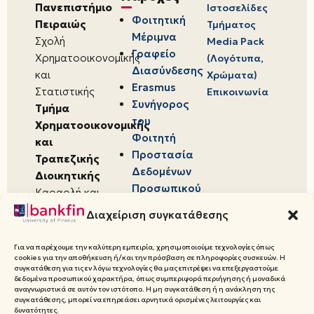
Πανεπιστήμιο
Ιστοσελίδες
Φοιτητική
Πειραιώς
Τμήματος
Μέριμνα
Σχολή
Media Pack
Γραφείο
Χρηματοοικονομικής
(Λογότυπα,
Διασύνδεσης
και
Χρώματα)
Erasmus
Στατιστικής
Επικοινωνία
Συνήγορος
Τμήμα
του
Χρηματοοικονομικής
Φοιτητή
και
Προστασία
Τραπεζικής
Δεδομένων
Διοικητικής
Προσωπικού
Καραολή και
Χαρακτήρα
Δημητρίου 80,
Διαχείριση συγκατάθεσης
18534,
Πειραιάς
Για να παρέχουμε την καλύτερη εμπειρία, χρησιμοποιούμε τεχνολογίες όπως
cookies για την αποθήκευση ή/και την πρόσβαση σε πληροφορίες συσκευών. Η
συγκατάθεση για τις εν λόγω τεχνολογίες θα μας επιτρέψει να επεξεργαστούμε
δεδομένα προσωπικού χαρακτήρα, όπως συμπεριφορά περιήγησης ή μοναδικά
αναγνωριστικά σε αυτόν τον ιστότοπο. Η μη συγκατάθεση ή η ανάκληση της
συγκατάθεσης, μπορεί να επηρεάσει αρνητικά ορισμένες λειτουργίες και
© 2026 Πανεπιστήμιο Πειραιώς,
δυνατότητες.