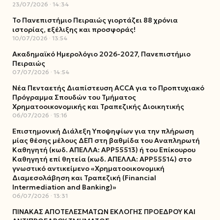
23/07/2026
14:34
Το Πανεπιστήμιο Πειραιώς γιορτάζει 88 χρόνια
ιστορίας, εξέλιξης και προσφοράς!
10/07/2026
13:54
Ακαδημαϊκό Ημερολόγιο 2026-2027, Πανεπιστήμιο
Πειραιώς
07/07/2026
14:54
Νέα Πενταετής Διαπίστευση ACCA για το Προπτυχιακό
Πρόγραμμα Σπουδών του Τμήματος
Χρηματοοικονομικής και Τραπεζικής Διοικητικής
06/07/2026
15:16
Επιστημονική Διάλεξη Υποψηφίων για την πλήρωση
μίας θέσης μέλους ΔΕΠ στη βαθμίδα του Αναπληρωτή
Καθηγητή (κωδ. ΑΠΕΛΛΑ: ΑΡΡ55513) ή του Επίκουρου
Καθηγητή επί θητεία (κωδ. ΑΠΕΛΛΑ: ΑΡΡ55514) στο
γνωστικό αντικείμενο «Χρηματοοικονομική
Διαμεσολάβηση και Τραπεζική (Financial
Intermediation and Banking)»
06/07/2026
13:31
ΠΙΝΑΚΑΣ ΑΠΟΤΕΛΕΣΜΑΤΩΝ ΕΚΛΟΓΗΣ ΠΡΟΕΔΡΟΥ ΚΑΙ