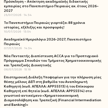
Πρόσκληση – Απόκτηση ακαδημαϊκής διδακτικής
εμπειρίας στο Πανεπιστήμιο Πειραιώς ακ. έτους 2026–
2027
23/07/2026
14:34
Το Πανεπιστήμιο Πειραιώς γιορτάζει 88 χρόνια
ιστορίας, εξέλιξης και προσφοράς!
10/07/2026
13:54
Ακαδημαϊκό Ημερολόγιο 2026-2027, Πανεπιστήμιο
Πειραιώς
07/07/2026
14:54
Νέα Πενταετής Διαπίστευση ACCA για το Προπτυχιακό
Πρόγραμμα Σπουδών του Τμήματος Χρηματοοικονομικής
και Τραπεζικής Διοικητικής
06/07/2026
15:16
Επιστημονική Διάλεξη Υποψηφίων για την πλήρωση μίας
θέσης μέλους ΔΕΠ στη βαθμίδα του Αναπληρωτή
Καθηγητή (κωδ. ΑΠΕΛΛΑ: ΑΡΡ55513) ή του Επίκουρου
Καθηγητή επί θητεία (κωδ. ΑΠΕΛΛΑ: ΑΡΡ55514) στο
γνωστικό αντικείμενο «Χρηματοοικονομική
Διαμεσολάβηση και Τραπεζική (Financial Intermediation
and Banking)»