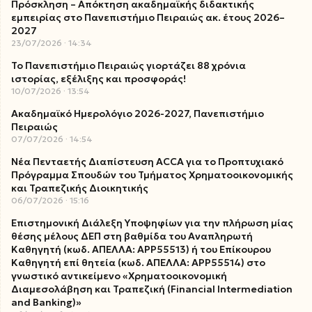
Πρόσκληση – Απόκτηση ακαδημαϊκής διδακτικής
εμπειρίας στο Πανεπιστήμιο Πειραιώς ακ. έτους 2026–
2027
23/07/2026
14:34
Το Πανεπιστήμιο Πειραιώς γιορτάζει 88 χρόνια
ιστορίας, εξέλιξης και προσφοράς!
10/07/2026
13:54
Ακαδημαϊκό Ημερολόγιο 2026-2027, Πανεπιστήμιο
Πειραιώς
07/07/2026
14:54
Νέα Πενταετής Διαπίστευση ACCA για το Προπτυχιακό
Πρόγραμμα Σπουδών του Τμήματος Χρηματοοικονομικής
και Τραπεζικής Διοικητικής
06/07/2026
15:16
Επιστημονική Διάλεξη Υποψηφίων για την πλήρωση μίας
θέσης μέλους ΔΕΠ στη βαθμίδα του Αναπληρωτή
Καθηγητή (κωδ. ΑΠΕΛΛΑ: ΑΡΡ55513) ή του Επίκουρου
Καθηγητή επί θητεία (κωδ. ΑΠΕΛΛΑ: ΑΡΡ55514) στο
γνωστικό αντικείμενο «Χρηματοοικονομική
Διαμεσολάβηση και Τραπεζική (Financial Intermediation
and Banking)»