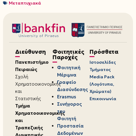
Μεταπτυχιακά
Διεύθυνση
Φοιτητικές
Πρόσθετα
Παροχές
Πανεπιστήμιο
Ιστοσελίδες
Φοιτητική
Πειραιώς
Τμήματος
Μέριμνα
Σχολή
Media Pack
Γραφείο
Χρηματοοικονομικής
(Λογότυπα,
Διασύνδεσης
και
Χρώματα)
Erasmus
Στατιστικής
Επικοινωνία
Συνήγορος
Τμήμα
του
Χρηματοοικονομικής
Φοιτητή
και
Προστασία
Τραπεζικής
Δεδομένων
Διοικητικής