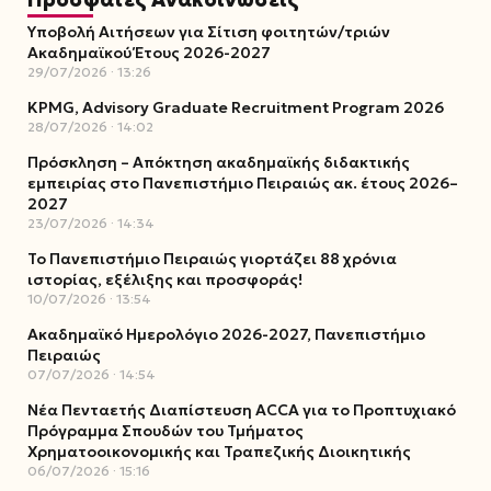
Υποβολή Αιτήσεων για Σίτιση φοιτητών/τριών
Ακαδημαϊκού Έτους 2026-2027
29/07/2026
13:26
KPMG, Advisory Graduate Recruitment Program 2026
28/07/2026
14:02
Πρόσκληση – Απόκτηση ακαδημαϊκής διδακτικής
εμπειρίας στο Πανεπιστήμιο Πειραιώς ακ. έτους 2026–
2027
23/07/2026
14:34
Το Πανεπιστήμιο Πειραιώς γιορτάζει 88 χρόνια
ιστορίας, εξέλιξης και προσφοράς!
10/07/2026
13:54
Ακαδημαϊκό Ημερολόγιο 2026-2027, Πανεπιστήμιο
Πειραιώς
07/07/2026
14:54
Νέα Πενταετής Διαπίστευση ACCA για το Προπτυχιακό
Πρόγραμμα Σπουδών του Τμήματος
Χρηματοοικονομικής και Τραπεζικής Διοικητικής
06/07/2026
15:16