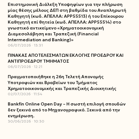
Επιστημονική Διάλεξη Υποψηφίων για την πλήρωση
μίας θέσης μέλους ΔΕΠ στη βαθμίδα του Αναπληρωτή
Καθηγητή (κωδ. ΑΠΕΛΛΑ: ΑΡΡ55513) ή του Επίκουρου
Καθηγητή επί θητεία (κωδ. ΑΠΕΛΛΑ: ΑΡΡ55514) στο
γνωστικό αντικείμενο «Χρηματοοικονομική
Διαμεσολάβηση και Τραπεζική (Financial
Intermediation and Banking)»
06/07/2026
13:31
ΠΙΝΑΚΑΣ ΑΠΟΤΕΛΕΣΜΑΤΩΝ ΕΚΛΟΓΗΣ ΠΡΟΕΔΡΟΥ ΚΑΙ
ΑΝΤΙΠΡΟΕΔΡΟΥ ΤΜΗΜΑΤΟΣ
06/07/2026
12:21
Πραγματοποιήθηκε η 26η Τελετή Απονομής
Υποτροφιών και Βραβείων του Τμήματος
Χρηματοοικονομικής και Τραπεζικής Διοικητικής
02/07/2026
11:54
Bankfin Online Open Day – Η σωστή επιλογή σπουδών
δεν ξεκινά από το Μηχανογραφικό. Ξεκινά από την
ενημέρωση.
30/06/2026
10:30