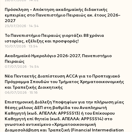
Πρόσκληση – Απόκτηση ακαδημαϊκής διδακτικής
εμπειρίας στο Πανεπιστήμιο Πειραιώς ακ. έτους 2026–
2027
23/07/2026
14:34
Το Πανεπιστήμιο Πειραιώς γιορτάζει 88 χρόνια
ιστορίας, εξέλιξης και προσφοράς!
10/07/2026
13:54
Ακαδημαϊκό Ημερολόγιο 2026-2027, Πανεπιστήμιο
Πειραιώς
07/07/2026
14:54
Νέα Πενταετής Διαπίστευση ACCA για το Προπτυχιακό
Πρόγραμμα Σπουδών του Τμήματος Χρηματοοικονομικής
και Τραπεζικής Διοικητικής
06/07/2026
15:16
Επιστημονική Διάλεξη Υποψηφίων για την πλήρωση μίας
θέσης μέλους ΔΕΠ στη βαθμίδα του Αναπληρωτή
Καθηγητή (κωδ. ΑΠΕΛΛΑ: ΑΡΡ55513) ή του Επίκουρου
Καθηγητή επί θητεία (κωδ. ΑΠΕΛΛΑ: ΑΡΡ55514) στο
γνωστικό αντικείμενο «Χρηματοοικονομική
Διαμεσολάβηση και Τραπεζική (Financial Intermediation