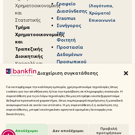
Γραφείο
Χρηματοοικονομικής
(Λογότυπα,
Διασύνδεσης
και
Χρώματα)
Erasmus
Στατιστικής
Επικοινωνία
Συνήγορος
Τμήμα
του
Χρηματοοικονομικής
Φοιτητή
και
Προστασία
Τραπεζικής
Δεδομένων
Διοικητικής
Προσωπικού
Καραολή και
Χαρακτήρα
Δημητρίου 80,
Διαχείριση συγκατάθεσης
18534,
Πειραιάς
Για να παρέχουμε την καλύτερη εμπειρία, χρησιμοποιούμε τεχνολογίες όπως
cookies για την αποθήκευση ή/και την πρόσβαση σε πληροφορίες συσκευών. Η
συγκατάθεση για τις εν λόγω τεχνολογίες θα μας επιτρέψει να επεξεργαστούμε
δεδομένα προσωπικού χαρακτήρα, όπως συμπεριφορά περιήγησης ή μοναδικά
αναγνωριστικά σε αυτόν τον ιστότοπο. Η μη συγκατάθεση ή η ανάκληση της
συγκατάθεσης, μπορεί να επηρεάσει αρνητικά ορισμένες λειτουργίες και
© 2026 Πανεπιστήμιο Πειραιώς,
δυνατότητες.
Τμήμα Χρηματοοικονομικής και
Τραπεζικής Διοικητικής
Προβολή
Αποδέχομαι
Δεν αποδέχομαι
προτιμήσεων