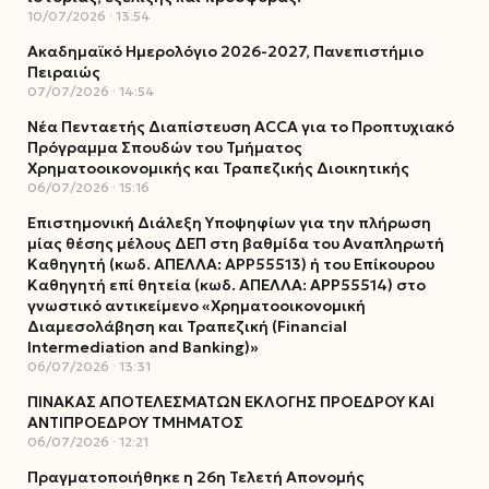
10/07/2026
13:54
Ακαδημαϊκό Ημερολόγιο 2026-2027, Πανεπιστήμιο
Πειραιώς
07/07/2026
14:54
Νέα Πενταετής Διαπίστευση ACCA για το Προπτυχιακό
Πρόγραμμα Σπουδών του Τμήματος
Χρηματοοικονομικής και Τραπεζικής Διοικητικής
06/07/2026
15:16
Επιστημονική Διάλεξη Υποψηφίων για την πλήρωση
μίας θέσης μέλους ΔΕΠ στη βαθμίδα του Αναπληρωτή
Καθηγητή (κωδ. ΑΠΕΛΛΑ: ΑΡΡ55513) ή του Επίκουρου
Καθηγητή επί θητεία (κωδ. ΑΠΕΛΛΑ: ΑΡΡ55514) στο
γνωστικό αντικείμενο «Χρηματοοικονομική
Διαμεσολάβηση και Τραπεζική (Financial
Intermediation and Banking)»
06/07/2026
13:31
ΠΙΝΑΚΑΣ ΑΠΟΤΕΛΕΣΜΑΤΩΝ ΕΚΛΟΓΗΣ ΠΡΟΕΔΡΟΥ ΚΑΙ
ΑΝΤΙΠΡΟΕΔΡΟΥ ΤΜΗΜΑΤΟΣ
06/07/2026
12:21
Πραγματοποιήθηκε η 26η Τελετή Απονομής