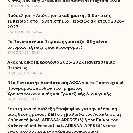
KPMG, Advisory Graduate Recruitment Program 2026
28/07/2026
14:02
Πρόσκληση – Απόκτηση ακαδημαϊκής διδακτικής
εμπειρίας στο Πανεπιστήμιο Πειραιώς ακ. έτους 2026–
2027
23/07/2026
14:34
Το Πανεπιστήμιο Πειραιώς γιορτάζει 88 χρόνια
ιστορίας, εξέλιξης και προσφοράς!
10/07/2026
13:54
Ακαδημαϊκό Ημερολόγιο 2026-2027, Πανεπιστήμιο
Πειραιώς
07/07/2026
14:54
Νέα Πενταετής Διαπίστευση ACCA για το Προπτυχιακό
Πρόγραμμα Σπουδών του Τμήματος
Χρηματοοικονομικής και Τραπεζικής Διοικητικής
06/07/2026
15:16
Επιστημονική Διάλεξη Υποψηφίων για την πλήρωση
μίας θέσης μέλους ΔΕΠ στη βαθμίδα του Αναπληρωτή
Καθηγητή (κωδ. ΑΠΕΛΛΑ: ΑΡΡ55513) ή του Επίκουρου
Καθηγητή επί θητεία (κωδ. ΑΠΕΛΛΑ: ΑΡΡ55514) στο
γνωστικό αντικείμενο «Χρηματοοικονομική