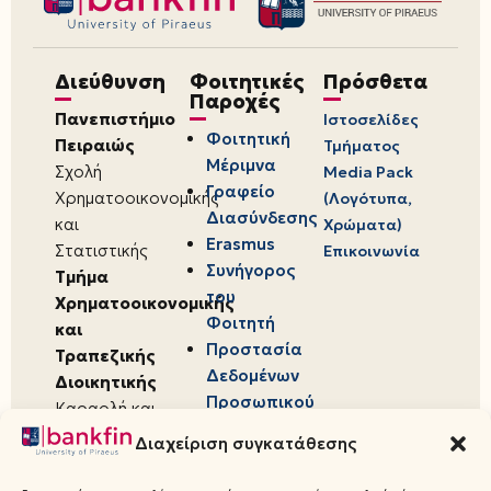
Διεύθυνση
Φοιτητικές
Πρόσθετα
Παροχές
Πανεπιστήμιο
Ιστοσελίδες
Φοιτητική
Πειραιώς
Τμήματος
Μέριμνα
Σχολή
Media Pack
Γραφείο
Χρηματοοικονομικής
(Λογότυπα,
Διασύνδεσης
και
Χρώματα)
Erasmus
Στατιστικής
Επικοινωνία
Συνήγορος
Τμήμα
του
Χρηματοοικονομικής
Φοιτητή
και
Προστασία
Τραπεζικής
Δεδομένων
Διοικητικής
Προσωπικού
Καραολή και
Χαρακτήρα
Δημητρίου 80,
Διαχείριση συγκατάθεσης
18534,
Πειραιάς