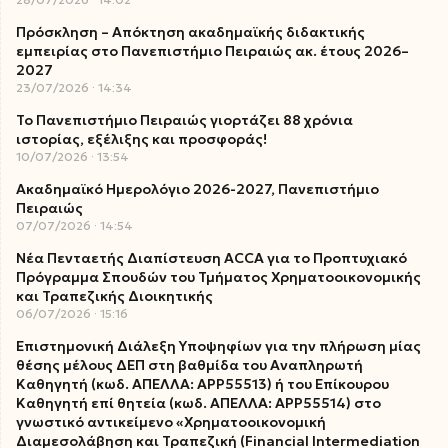
Πρόσκληση – Απόκτηση ακαδημαϊκής διδακτικής
εμπειρίας στο Πανεπιστήμιο Πειραιώς ακ. έτους 2026–
2027
23/07/2026
14:34
Το Πανεπιστήμιο Πειραιώς γιορτάζει 88 χρόνια
ιστορίας, εξέλιξης και προσφοράς!
10/07/2026
13:54
Ακαδημαϊκό Ημερολόγιο 2026-2027, Πανεπιστήμιο
Πειραιώς
07/07/2026
14:54
Νέα Πενταετής Διαπίστευση ACCA για το Προπτυχιακό
Πρόγραμμα Σπουδών του Τμήματος Χρηματοοικονομικής
και Τραπεζικής Διοικητικής
06/07/2026
15:16
Επιστημονική Διάλεξη Υποψηφίων για την πλήρωση μίας
θέσης μέλους ΔΕΠ στη βαθμίδα του Αναπληρωτή
Καθηγητή (κωδ. ΑΠΕΛΛΑ: ΑΡΡ55513) ή του Επίκουρου
Καθηγητή επί θητεία (κωδ. ΑΠΕΛΛΑ: ΑΡΡ55514) στο
γνωστικό αντικείμενο «Χρηματοοικονομική
Διαμεσολάβηση και Τραπεζική (Financial Intermediation