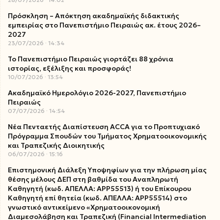
Πρόσκληση – Απόκτηση ακαδημαϊκής διδακτικής
εμπειρίας στο Πανεπιστήμιο Πειραιώς ακ. έτους 2026–
2027
23/07/2026
14:34
Το Πανεπιστήμιο Πειραιώς γιορτάζει 88 χρόνια
ιστορίας, εξέλιξης και προσφοράς!
10/07/2026
13:54
Ακαδημαϊκό Ημερολόγιο 2026-2027, Πανεπιστήμιο
Πειραιώς
07/07/2026
14:54
Νέα Πενταετής Διαπίστευση ACCA για το Προπτυχιακό
Πρόγραμμα Σπουδών του Τμήματος Χρηματοοικονομικής
και Τραπεζικής Διοικητικής
06/07/2026
15:16
Επιστημονική Διάλεξη Υποψηφίων για την πλήρωση μίας
θέσης μέλους ΔΕΠ στη βαθμίδα του Αναπληρωτή
Καθηγητή (κωδ. ΑΠΕΛΛΑ: ΑΡΡ55513) ή του Επίκουρου
Καθηγητή επί θητεία (κωδ. ΑΠΕΛΛΑ: ΑΡΡ55514) στο
γνωστικό αντικείμενο «Χρηματοοικονομική
Διαμεσολάβηση και Τραπεζική (Financial Intermediation