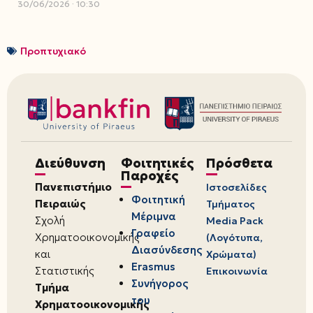
30/06/2026
10:30
Προπτυχιακό
Διεύθυνση
Φοιτητικές
Πρόσθετα
Παροχές
Πανεπιστήμιο
Ιστοσελίδες
Φοιτητική
Πειραιώς
Τμήματος
Μέριμνα
Σχολή
Media Pack
Γραφείο
Χρηματοοικονομικής
(Λογότυπα,
Διασύνδεσης
και
Χρώματα)
Erasmus
Στατιστικής
Επικοινωνία
Συνήγορος
Τμήμα
του
Χρηματοοικονομικής