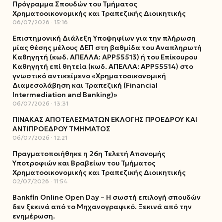
Πρόγραμμα Σπουδών του Τμήματος
Χρηματοοικονομικής και Τραπεζικής Διοικητικής
06/07/2026
15:16
Επιστημονική Διάλεξη Υποψηφίων για την πλήρωση
μίας θέσης μέλους ΔΕΠ στη βαθμίδα του Αναπληρωτή
Καθηγητή (κωδ. ΑΠΕΛΛΑ: ΑΡΡ55513) ή του Επίκουρου
Καθηγητή επί θητεία (κωδ. ΑΠΕΛΛΑ: ΑΡΡ55514) στο
γνωστικό αντικείμενο «Χρηματοοικονομική
Διαμεσολάβηση και Τραπεζική (Financial
Intermediation and Banking)»
06/07/2026
13:31
ΠΙΝΑΚΑΣ ΑΠΟΤΕΛΕΣΜΑΤΩΝ ΕΚΛΟΓΗΣ ΠΡΟΕΔΡΟΥ ΚΑΙ
ΑΝΤΙΠΡΟΕΔΡΟΥ ΤΜΗΜΑΤΟΣ
06/07/2026
12:21
Πραγματοποιήθηκε η 26η Τελετή Απονομής
Υποτροφιών και Βραβείων του Τμήματος
Χρηματοοικονομικής και Τραπεζικής Διοικητικής
02/07/2026
11:54
Bankfin Online Open Day – Η σωστή επιλογή σπουδών
δεν ξεκινά από το Μηχανογραφικό. Ξεκινά από την
ενημέρωση.