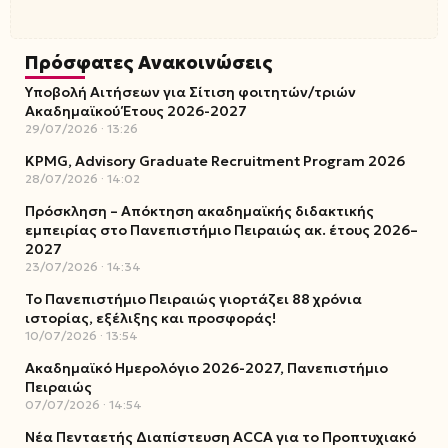
Πρόσφατες Ανακοινώσεις
Υποβολή Αιτήσεων για Σίτιση φοιτητών/τριών
Ακαδημαϊκού Έτους 2026-2027
29/07/2026
13:26
KPMG, Advisory Graduate Recruitment Program 2026
28/07/2026
14:02
Πρόσκληση – Απόκτηση ακαδημαϊκής διδακτικής
εμπειρίας στο Πανεπιστήμιο Πειραιώς ακ. έτους 2026–
2027
23/07/2026
14:34
Το Πανεπιστήμιο Πειραιώς γιορτάζει 88 χρόνια
ιστορίας, εξέλιξης και προσφοράς!
10/07/2026
13:54
Ακαδημαϊκό Ημερολόγιο 2026-2027, Πανεπιστήμιο
Πειραιώς
07/07/2026
14:54
Νέα Πενταετής Διαπίστευση ACCA για το Προπτυχιακό