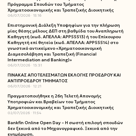
Πρόγραμμα Σπουδών του Τμήματος
Χρηματοοικονομικής και Τραπεζικής Διοικητικής
06/07/2026
15:16
Επιστημονική Διάλεξη Υποψηφίων για την πλήρωση
μίας θέσης μέλους ΔΕΠ στη βαθμίδα του Αναπληρωτή
Καθηγητή (κωδ. ΑΠΕΛΛΑ: ΑΡΡ55513) ή του Επίκουρου
Καθηγητή επί θητεία (κωδ. ΑΠΕΛΛΑ: ΑΡΡ55514) στο
γνωστικό αντικείμενο «Χρηματοοικονομική
Διαμεσολάβηση και Τραπεζική (Financial
Intermediation and Banking)»
06/07/2026
13:31
ΠΙΝΑΚΑΣ ΑΠΟΤΕΛΕΣΜΑΤΩΝ ΕΚΛΟΓΗΣ ΠΡΟΕΔΡΟΥ ΚΑΙ
ΑΝΤΙΠΡΟΕΔΡΟΥ ΤΜΗΜΑΤΟΣ
06/07/2026
12:21
Πραγματοποιήθηκε η 26η Τελετή Απονομής
Υποτροφιών και Βραβείων του Τμήματος
Χρηματοοικονομικής και Τραπεζικής Διοικητικής
02/07/2026
11:54
Bankfin Online Open Day – Η σωστή επιλογή σπουδών
δεν ξεκινά από το Μηχανογραφικό. Ξεκινά από την
ενημέρωση.