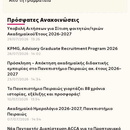
Από τη Γραμματεία
Πρόσφατες Ανακοινώσεις
Υποβολή Αιτήσεων για Σίτιση φοιτητών/τριών
Ακαδημαϊκού Έτους 2026-2027
29/07/2026
13:26
KPMG, Advisory Graduate Recruitment Program 2026
28/07/2026
14:02
Πρόσκληση – Απόκτηση ακαδημαϊκής διδακτικής
εμπειρίας στο Πανεπιστήμιο Πειραιώς ακ. έτους 2026–
2027
23/07/2026
14:34
Το Πανεπιστήμιο Πειραιώς γιορτάζει 88 χρόνια
ιστορίας, εξέλιξης και προσφοράς!
10/07/2026
13:54
Ακαδημαϊκό Ημερολόγιο 2026-2027, Πανεπιστήμιο
Πειραιώς
07/07/2026
14:54
Νέα Πενταετής Διαπίστευση ACCA για το Προπτυχιακό