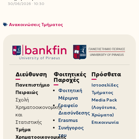
30/06/2026
10:30
Ανακοινώσεις Τμήματος
Διεύθυνση
Φοιτητικές
Πρόσθετα
Παροχές
Πανεπιστήμιο
Ιστοσελίδες
Φοιτητική
Πειραιώς
Τμήματος
Μέριμνα
Σχολή
Media Pack
Γραφείο
Χρηματοοικονομικής
(Λογότυπα,
Διασύνδεσης
και
Χρώματα)
Erasmus
Στατιστικής
Επικοινωνία
Συνήγορος
Τμήμα
του
Χρηματοοικονομικής