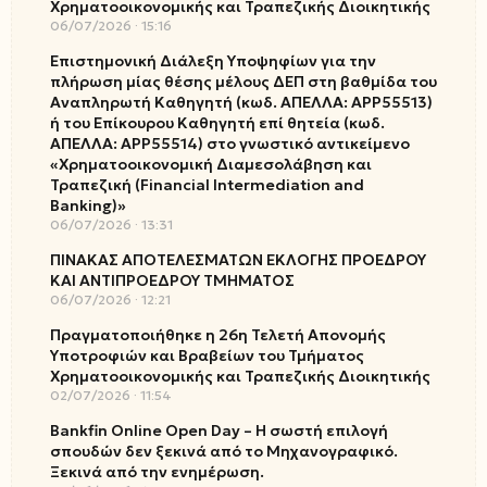
Χρηματοοικονομικής και Τραπεζικής Διοικητικής
06/07/2026
15:16
Επιστημονική Διάλεξη Υποψηφίων για την
πλήρωση μίας θέσης μέλους ΔΕΠ στη βαθμίδα του
Αναπληρωτή Καθηγητή (κωδ. ΑΠΕΛΛΑ: ΑΡΡ55513)
ή του Επίκουρου Καθηγητή επί θητεία (κωδ.
ΑΠΕΛΛΑ: ΑΡΡ55514) στο γνωστικό αντικείμενο
«Χρηματοοικονομική Διαμεσολάβηση και
Τραπεζική (Financial Intermediation and
Banking)»
06/07/2026
13:31
ΠΙΝΑΚΑΣ ΑΠΟΤΕΛΕΣΜΑΤΩΝ ΕΚΛΟΓΗΣ ΠΡΟΕΔΡΟΥ
ΚΑΙ ΑΝΤΙΠΡΟΕΔΡΟΥ ΤΜΗΜΑΤΟΣ
06/07/2026
12:21
Πραγματοποιήθηκε η 26η Τελετή Απονομής
Υποτροφιών και Βραβείων του Τμήματος
Χρηματοοικονομικής και Τραπεζικής Διοικητικής
02/07/2026
11:54
Bankfin Online Open Day – Η σωστή επιλογή
σπουδών δεν ξεκινά από το Μηχανογραφικό.
Ξεκινά από την ενημέρωση.