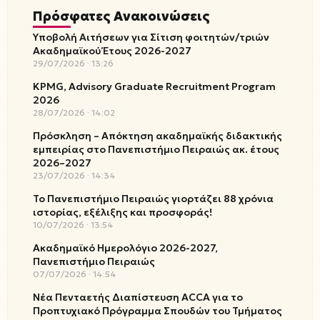
Πρόσφατες Ανακοινώσεις
Υποβολή Αιτήσεων για Σίτιση φοιτητών/τριών
Ακαδημαϊκού Έτους 2026-2027
29/07/2026
13:26
KPMG, Advisory Graduate Recruitment Program
2026
28/07/2026
14:02
Πρόσκληση – Απόκτηση ακαδημαϊκής διδακτικής
εμπειρίας στο Πανεπιστήμιο Πειραιώς ακ. έτους
2026–2027
23/07/2026
14:34
Το Πανεπιστήμιο Πειραιώς γιορτάζει 88 χρόνια
ιστορίας, εξέλιξης και προσφοράς!
10/07/2026
13:54
Ακαδημαϊκό Ημερολόγιο 2026-2027,
Πανεπιστήμιο Πειραιώς
07/07/2026
14:54
Νέα Πενταετής Διαπίστευση ACCA για το
Προπτυχιακό Πρόγραμμα Σπουδών του Τμήματος