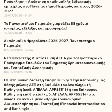
Πρόσκληση – Απόκτηση ακαδημαϊκής διδακτικής
εμπειρίας στο Πανεπιστήμιο Πειραιώς ακ. έτους 2026–
2027
23/07/2026
14:34
Το Πανεπιστήμιο Πειραιώς γιορτάζει 88 χρόνια
ιστορίας, εξέλιξης και προσφοράς!
10/07/2026
13:54
Ακαδημαϊκό Ημερολόγιο 2026-2027, Πανεπιστήμιο
Πειραιώς
07/07/2026
14:54
Νέα Πενταετής Διαπίστευση ACCA για το Προπτυχιακό
Πρόγραμμα Σπουδών του Τμήματος Χρηματοοικονομικής
και Τραπεζικής Διοικητικής
06/07/2026
15:16
Επιστημονική Διάλεξη Υποψηφίων για την πλήρωση μίας
θέσης μέλους ΔΕΠ στη βαθμίδα του Αναπληρωτή
Καθηγητή (κωδ. ΑΠΕΛΛΑ: ΑΡΡ55513) ή του Επίκουρου
Καθηγητή επί θητεία (κωδ. ΑΠΕΛΛΑ: ΑΡΡ55514) στο
γνωστικό αντικείμενο «Χρηματοοικονομική
Διαμεσολάβηση και Τραπεζική (Financial Intermediation
and Banking)»