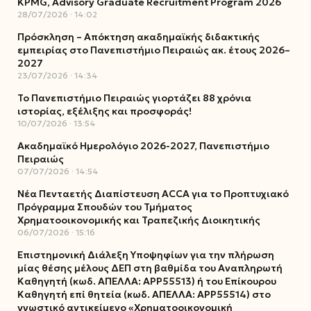
KPMG, Advisory Graduate Recruitment Program 2026
28/07/2026
14:02
Πρόσκληση – Απόκτηση ακαδημαϊκής διδακτικής
εμπειρίας στο Πανεπιστήμιο Πειραιώς ακ. έτους 2026–
2027
23/07/2026
14:34
Το Πανεπιστήμιο Πειραιώς γιορτάζει 88 χρόνια
ιστορίας, εξέλιξης και προσφοράς!
10/07/2026
13:54
Ακαδημαϊκό Ημερολόγιο 2026-2027, Πανεπιστήμιο
Πειραιώς
07/07/2026
14:54
Νέα Πενταετής Διαπίστευση ACCA για το Προπτυχιακό
Πρόγραμμα Σπουδών του Τμήματος
Χρηματοοικονομικής και Τραπεζικής Διοικητικής
06/07/2026
15:16
Επιστημονική Διάλεξη Υποψηφίων για την πλήρωση
μίας θέσης μέλους ΔΕΠ στη βαθμίδα του Αναπληρωτή
Καθηγητή (κωδ. ΑΠΕΛΛΑ: ΑΡΡ55513) ή του Επίκουρου
Καθηγητή επί θητεία (κωδ. ΑΠΕΛΛΑ: ΑΡΡ55514) στο
γνωστικό αντικείμενο «Χρηματοοικονομική