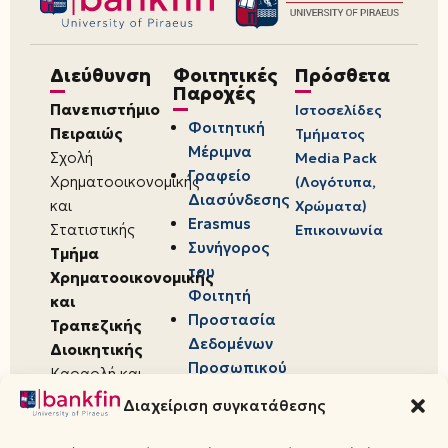
Διεύθυνση
Φοιτητικές
Πρόσθετα
Παροχές
Πανεπιστήμιο
Ιστοσελίδες
Φοιτητική
Πειραιώς
Τμήματος
Μέριμνα
Σχολή
Media Pack
Γραφείο
Χρηματοοικονομικής
(Λογότυπα,
Διασύνδεσης
και
Χρώματα)
Erasmus
Στατιστικής
Επικοινωνία
Συνήγορος
Τμήμα
του
Χρηματοοικονομικής
Φοιτητή
και
Προστασία
Τραπεζικής
Δεδομένων
Διοικητικής
Προσωπικού
Καραολή και
Χαρακτήρα
Δημητρίου 80,
Διαχείριση συγκατάθεσης
18534,
Πειραιάς