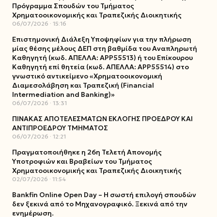
Πρόγραμμα Σπουδών του Τμήματος
Χρηματοοικονομικής και Τραπεζικής Διοικητικής
06/07/2026
15:16
Επιστημονική Διάλεξη Υποψηφίων για την πλήρωση
μίας θέσης μέλους ΔΕΠ στη βαθμίδα του Αναπληρωτή
Καθηγητή (κωδ. ΑΠΕΛΛΑ: ΑΡΡ55513) ή του Επίκουρου
Καθηγητή επί θητεία (κωδ. ΑΠΕΛΛΑ: ΑΡΡ55514) στο
γνωστικό αντικείμενο «Χρηματοοικονομική
Διαμεσολάβηση και Τραπεζική (Financial
Intermediation and Banking)»
06/07/2026
13:31
ΠΙΝΑΚΑΣ ΑΠΟΤΕΛΕΣΜΑΤΩΝ ΕΚΛΟΓΗΣ ΠΡΟΕΔΡΟΥ ΚΑΙ
ΑΝΤΙΠΡΟΕΔΡΟΥ ΤΜΗΜΑΤΟΣ
06/07/2026
12:21
Πραγματοποιήθηκε η 26η Τελετή Απονομής
Υποτροφιών και Βραβείων του Τμήματος
Χρηματοοικονομικής και Τραπεζικής Διοικητικής
02/07/2026
11:54
Bankfin Online Open Day – Η σωστή επιλογή σπουδών
δεν ξεκινά από το Μηχανογραφικό. Ξεκινά από την
ενημέρωση.