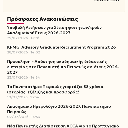
Πρόσφατες Ανακοινώσεις
Υποβολή Αιτήσεων για Σίτιση φοιτητών/τριών
Ακαδημαϊκού Έτους 2026-2027
29/07/2026
13:26
KPMG, Advisory Graduate Recruitment Program 2026
28/07/2026
14:02
Πρόσκληση – Απόκτηση ακαδημαϊκής διδακτικής
εμπειρίας στο Πανεπιστήμιο Πειραιώς ακ. έτους 2026–
2027
23/07/2026
14:34
Το Πανεπιστήμιο Πειραιώς γιορτάζει 88 χρόνια
ιστορίας, εξέλιξης και προσφοράς!
10/07/2026
13:54
Ακαδημαϊκό Ημερολόγιο 2026-2027, Πανεπιστήμιο
Πειραιώς
07/07/2026
14:54
Νέα Πενταετής Διαπίστευση ACCA για το Προπτυχιακό