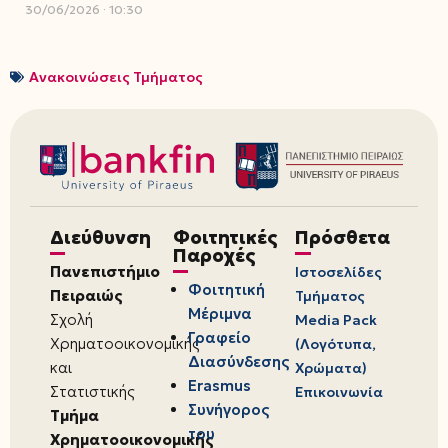
30/06/2026
10:30
Ανακοινώσεις Τμήματος
Διεύθυνση
Φοιτητικές
Πρόσθετα
Παροχές
Πανεπιστήμιο
Ιστοσελίδες
Φοιτητική
Πειραιώς
Τμήματος
Μέριμνα
Σχολή
Media Pack
Γραφείο
Χρηματοοικονομικής
(Λογότυπα,
Διασύνδεσης
και
Χρώματα)
Erasmus
Στατιστικής
Επικοινωνία
Συνήγορος
Τμήμα
του
Χρηματοοικονομικής