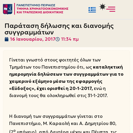
Μεταπηδήστε
στο
Παράταση δήλωσης και διανομής
περιεχόμενο
συγγραμμάτων
16 Ιανουαρίου, 2017
11:34 πμ
Γίνεται γνωστό στους φοιτητές όλων των
Τμημάτων του Πανεπιστημίου ότι, ως
καταληκτική
ημερομηνία δηλώσεων των συγγραμμάτων για το
χειμερινό εξάμηνο μέσω της εφαρμογής
«Εύδοξος», έχει ορισθεί η 20-1-2017,
ενώ
η
διανομή τους θα ολοκληρωθεί στις 31-1-2017.
Η διανομή των συγγραμμάτων γίνεται στο
Πανεπιστήμιο, Μ. Καραολή και Α. Δημητρίου 80,
ο
(2
υπόγειο), από Δευτέρα μέχρι και Πέμπτη, τις