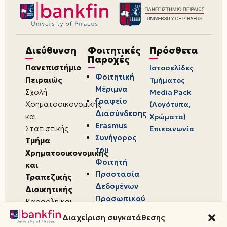
Διεύθυνση
Φοιτητικές
Πρόσθετα
Παροχές
Πανεπιστήμιο
Ιστοσελίδες
Φοιτητική
Πειραιώς
Τμήματος
Μέριμνα
Σχολή
Media Pack
Γραφείο
Χρηματοοικονομικής
(Λογότυπα,
Διασύνδεσης
και
Χρώματα)
Erasmus
Στατιστικής
Επικοινωνία
Συνήγορος
Τμήμα
του
Χρηματοοικονομικής
Φοιτητή
και
Προστασία
Τραπεζικής
Δεδομένων
Διοικητικής
Προσωπικού
Καραολή και
Χαρακτήρα
Δημητρίου 80,
Διαχείριση συγκατάθεσης
18534,