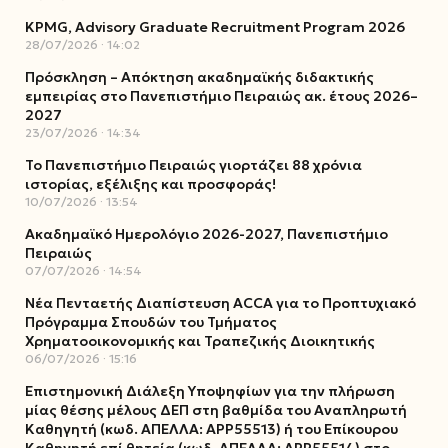
KPMG, Advisory Graduate Recruitment Program 2026
28/07/2026
14:02
Πρόσκληση – Απόκτηση ακαδημαϊκής διδακτικής
εμπειρίας στο Πανεπιστήμιο Πειραιώς ακ. έτους 2026–
2027
23/07/2026
14:34
Το Πανεπιστήμιο Πειραιώς γιορτάζει 88 χρόνια
ιστορίας, εξέλιξης και προσφοράς!
10/07/2026
13:54
Ακαδημαϊκό Ημερολόγιο 2026-2027, Πανεπιστήμιο
Πειραιώς
07/07/2026
14:54
Νέα Πενταετής Διαπίστευση ACCA για το Προπτυχιακό
Πρόγραμμα Σπουδών του Τμήματος
Χρηματοοικονομικής και Τραπεζικής Διοικητικής
06/07/2026
15:16
Επιστημονική Διάλεξη Υποψηφίων για την πλήρωση
μίας θέσης μέλους ΔΕΠ στη βαθμίδα του Αναπληρωτή
Καθηγητή (κωδ. ΑΠΕΛΛΑ: ΑΡΡ55513) ή του Επίκουρου