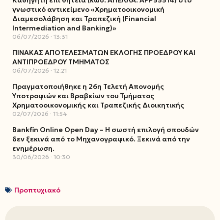
Καθηγητή επί θητεία (κωδ. ΑΠΕΛΛΑ: ΑΡΡ55514) στο
γνωστικό αντικείμενο «Χρηματοοικονομική
Διαμεσολάβηση και Τραπεζική (Financial
Intermediation and Banking)»
06/07/2026
13:31
ΠΙΝΑΚΑΣ ΑΠΟΤΕΛΕΣΜΑΤΩΝ ΕΚΛΟΓΗΣ ΠΡΟΕΔΡΟΥ ΚΑΙ
ΑΝΤΙΠΡΟΕΔΡΟΥ ΤΜΗΜΑΤΟΣ
06/07/2026
12:21
Πραγματοποιήθηκε η 26η Τελετή Απονομής
Υποτροφιών και Βραβείων του Τμήματος
Χρηματοοικονομικής και Τραπεζικής Διοικητικής
02/07/2026
11:54
Bankfin Online Open Day – Η σωστή επιλογή σπουδών
δεν ξεκινά από το Μηχανογραφικό. Ξεκινά από την
ενημέρωση.
30/06/2026
10:30
Προπτυχιακό