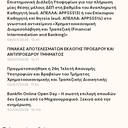
Επιστημονική Διάλεξη Υποψηφίων για την πλήρωση
μίας θέσης μέλους ΔΕΠ στη βαθμίδα του Αναπληρωτή
Καθηγητή (κωδ. ΑΠΕΛΛΑ: ΑΡΡ55513) ή του Επίκουρου
Καθηγητή επί θητεία (κωδ. ΑΠΕΛΛΑ: ΑΡΡ55514) στο
γνωστικό αντικείμενο «Χρηματοοικονομική
Διαμεσολάβηση και Τραπεζική (Financial
Intermediation and Banking)»
06/07/2026
13:31
ΠΙΝΑΚΑΣ ΑΠΟΤΕΛΕΣΜΑΤΩΝ ΕΚΛΟΓΗΣ ΠΡΟΕΔΡΟΥ ΚΑΙ
ΑΝΤΙΠΡΟΕΔΡΟΥ ΤΜΗΜΑΤΟΣ
06/07/2026
12:21
Πραγματοποιήθηκε η 26η Τελετή Απονομής
Υποτροφιών και Βραβείων του Τμήματος
Χρηματοοικονομικής και Τραπεζικής Διοικητικής
02/07/2026
11:54
Bankfin Online Open Day – Η σωστή επιλογή σπουδών
δεν ξεκινά από το Μηχανογραφικό. Ξεκινά από την
ενημέρωση.
30/06/2026
10:30