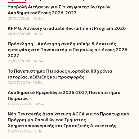
Υποβολή Αιτήσεων για Σίτιση φοιτητών/τριών
Ακαδημαϊκού Έτους 2026-2027
29/07/2026
13:26
KPMG, Advisory Graduate Recruitment Program 2026
28/07/2026
14:02
Πρόσκληση – Απόκτηση ακαδημαϊκής διδακτικής
εμπειρίας στο Πανεπιστήμιο Πειραιώς ακ. έτους 2026–
2027
23/07/2026
14:34
Το Πανεπιστήμιο Πειραιώς γιορτάζει 88 χρόνια
ιστορίας, εξέλιξης και προσφοράς!
10/07/2026
13:54
Ακαδημαϊκό Ημερολόγιο 2026-2027, Πανεπιστήμιο
Πειραιώς
07/07/2026
14:54
Νέα Πενταετής Διαπίστευση ACCA για το Προπτυχιακό
Πρόγραμμα Σπουδών του Τμήματος
Χρηματοοικονομικής και Τραπεζικής Διοικητικής
06/07/2026
15:16