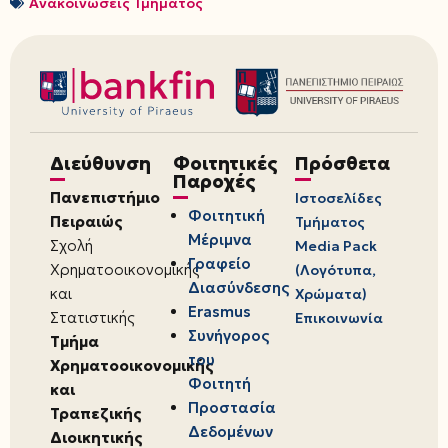
Ανακοινώσεις Τμήματος
Διεύθυνση
Φοιτητικές
Πρόσθετα
Παροχές
Πανεπιστήμιο
Ιστοσελίδες
Φοιτητική
Πειραιώς
Τμήματος
Μέριμνα
Σχολή
Media Pack
Γραφείο
Χρηματοοικονομικής
(Λογότυπα,
Διασύνδεσης
και
Χρώματα)
Erasmus
Στατιστικής
Επικοινωνία
Συνήγορος
Τμήμα
του
Χρηματοοικονομικής
Φοιτητή
και
Προστασία
Τραπεζικής
Δεδομένων
Διοικητικής