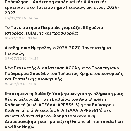
Πρόσκληση – Απόκτηση ακαδημαϊκής διδακτικής
εμπειρίας στο Πανεπιστήμιο Πειραιώς ακ. έτους 2026–
2027
23/07/2026
14:34
Το Πανεπιστήμιο Πειραιώς γιορτάζει 88 χρόνια
ιστορίας, εξέλιξης και προσφοράς!
10/07/2026
13:54
Ακαδημαϊκό Ημερολόγιο 2026-2027, Πανεπιστήμιο
Πειραιώς
07/07/2026
14:54
Νέα Πενταετής Διαπίστευση ACCA για το Προπτυχιακό
Πρόγραμμα Σπουδών του Τμήματος Χρηματοοικονομικής
και Τραπεζικής Διοικητικής
06/07/2026
15:16
Επιστημονική Διάλεξη Υποψηφίων για την πλήρωση μίας
θέσης μέλους ΔΕΠ στη βαθμίδα του Αναπληρωτή
Καθηγητή (κωδ. ΑΠΕΛΛΑ: ΑΡΡ55513) ή του Επίκουρου
Καθηγητή επί θητεία (κωδ. ΑΠΕΛΛΑ: ΑΡΡ55514) στο
γνωστικό αντικείμενο «Χρηματοοικονομική
Διαμεσολάβηση και Τραπεζική (Financial Intermediation
and Banking)»