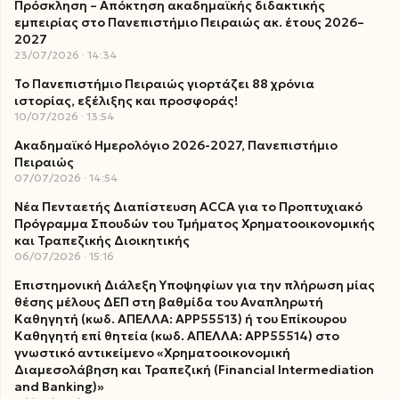
Πρόσκληση – Απόκτηση ακαδημαϊκής διδακτικής
εμπειρίας στο Πανεπιστήμιο Πειραιώς ακ. έτους 2026–
2027
23/07/2026
14:34
Το Πανεπιστήμιο Πειραιώς γιορτάζει 88 χρόνια
ιστορίας, εξέλιξης και προσφοράς!
10/07/2026
13:54
Ακαδημαϊκό Ημερολόγιο 2026-2027, Πανεπιστήμιο
Πειραιώς
07/07/2026
14:54
Νέα Πενταετής Διαπίστευση ACCA για το Προπτυχιακό
Πρόγραμμα Σπουδών του Τμήματος Χρηματοοικονομικής
και Τραπεζικής Διοικητικής
06/07/2026
15:16
Επιστημονική Διάλεξη Υποψηφίων για την πλήρωση μίας
θέσης μέλους ΔΕΠ στη βαθμίδα του Αναπληρωτή
Καθηγητή (κωδ. ΑΠΕΛΛΑ: ΑΡΡ55513) ή του Επίκουρου
Καθηγητή επί θητεία (κωδ. ΑΠΕΛΛΑ: ΑΡΡ55514) στο
γνωστικό αντικείμενο «Χρηματοοικονομική
Διαμεσολάβηση και Τραπεζική (Financial Intermediation
and Banking)»