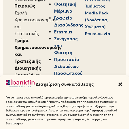
Φοιτητική
Πειραιώς
Τμήματος
Μέριμνα
Σχολή
Media Pack
Γραφείο
Χρηματοοικονομικής
(Λογότυπα,
Διασύνδεσης
και
Χρώματα)
Erasmus
Στατιστικής
Επικοινωνία
Συνήγορος
Τμήμα
του
Χρηματοοικονομικής
Φοιτητή
και
Προστασία
Τραπεζικής
Δεδομένων
Διοικητικής
Προσωπικού
Καραολή και
Χαρακτήρα
Δημητρίου 80,
Διαχείριση συγκατάθεσης
18534,
Πειραιάς
Για να παρέχουμε την καλύτερη εμπειρία, χρησιμοποιούμε τεχνολογίες όπως
cookies για την αποθήκευση ή/και την πρόσβαση σε πληροφορίες συσκευών. Η
συγκατάθεση για τις εν λόγω τεχνολογίες θα μας επιτρέψει να επεξεργαστούμε
δεδομένα προσωπικού χαρακτήρα, όπως συμπεριφορά περιήγησης ή μοναδικά
αναγνωριστικά σε αυτόν τον ιστότοπο. Η μη συγκατάθεση ή η ανάκληση της
συγκατάθεσης, μπορεί να επηρεάσει αρνητικά ορισμένες λειτουργίες και
© 2026 Πανεπιστήμιο Πειραιώς,
δυνατότητες.