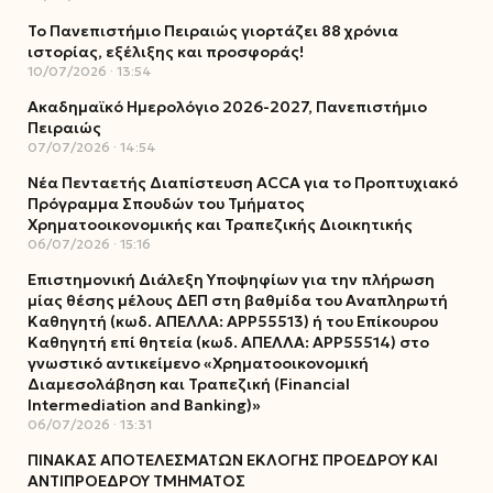
Το Πανεπιστήμιο Πειραιώς γιορτάζει 88 χρόνια
ιστορίας, εξέλιξης και προσφοράς!
10/07/2026
13:54
Ακαδημαϊκό Ημερολόγιο 2026-2027, Πανεπιστήμιο
Πειραιώς
07/07/2026
14:54
Νέα Πενταετής Διαπίστευση ACCA για το Προπτυχιακό
Πρόγραμμα Σπουδών του Τμήματος
Χρηματοοικονομικής και Τραπεζικής Διοικητικής
06/07/2026
15:16
Επιστημονική Διάλεξη Υποψηφίων για την πλήρωση
μίας θέσης μέλους ΔΕΠ στη βαθμίδα του Αναπληρωτή
Καθηγητή (κωδ. ΑΠΕΛΛΑ: ΑΡΡ55513) ή του Επίκουρου
Καθηγητή επί θητεία (κωδ. ΑΠΕΛΛΑ: ΑΡΡ55514) στο
γνωστικό αντικείμενο «Χρηματοοικονομική
Διαμεσολάβηση και Τραπεζική (Financial
Intermediation and Banking)»
06/07/2026
13:31
ΠΙΝΑΚΑΣ ΑΠΟΤΕΛΕΣΜΑΤΩΝ ΕΚΛΟΓΗΣ ΠΡΟΕΔΡΟΥ ΚΑΙ
ΑΝΤΙΠΡΟΕΔΡΟΥ ΤΜΗΜΑΤΟΣ