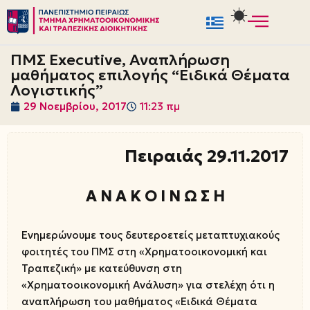
Μεταπηδήστε
στο
ΠΜΣ Executive, Αναπλήρωση
περιεχόμενο
μαθήματος επιλογής “Ειδικά Θέματα
Λογιστικής”
29 Νοεμβρίου, 2017
11:23 πμ
Πειραιάς 29.11.2017
Α Ν Α Κ Ο Ι Ν Ω Σ Η
Ενημερώνουμε τους δευτεροετείς μεταπτυχιακούς
φοιτητές του ΠΜΣ στη «Χρηματοοικονομική και
Τραπεζική» με κατεύθυνση στη
«Χρηματοοικονομική Ανάλυση» για στελέχη ότι η
αναπλήρωση του μαθήματος «Ειδικά Θέματα