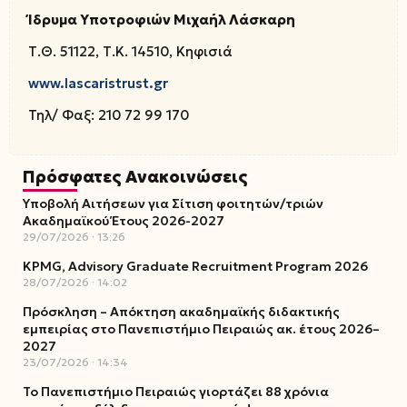
Ίδρυμα Υποτροφιών Μιχαήλ Λάσκαρη
Τ.Θ. 51122, Τ.Κ. 14510, Κηφισιά
www.lascaristrust.gr
Τηλ/ Φαξ: 210 72 99 170
Πρόσφατες Ανακοινώσεις
Υποβολή Αιτήσεων για Σίτιση φοιτητών/τριών
Ακαδημαϊκού Έτους 2026-2027
29/07/2026
13:26
KPMG, Advisory Graduate Recruitment Program 2026
28/07/2026
14:02
Πρόσκληση – Απόκτηση ακαδημαϊκής διδακτικής
εμπειρίας στο Πανεπιστήμιο Πειραιώς ακ. έτους 2026–
2027
23/07/2026
14:34
Το Πανεπιστήμιο Πειραιώς γιορτάζει 88 χρόνια