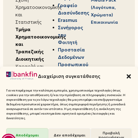
Media Pack
Γραφείο
Χρηματοοικονομικής
(Λογότυπα,
Διασύνδεσης
και
Χρώματα)
Erasmus
Στατιστικής
Επικοινωνία
Συνήγορος
Τμήμα
του
Χρηματοοικονομικής
Φοιτητή
και
Προστασία
Τραπεζικής
Δεδομένων
Διοικητικής
Προσωπικού
Καραολή και
Χαρακτήρα
Δημητρίου 80,
Διαχείριση συγκατάθεσης
18534,
Πειραιάς
Για να παρέχουμε την καλύτερη εμπειρία, χρησιμοποιούμε τεχνολογίες όπως
cookies για την αποθήκευση ή/και την πρόσβαση σε πληροφορίες συσκευών. Η
συγκατάθεση για τις εν λόγω τεχνολογίες θα μας επιτρέψει να επεξεργαστούμε
δεδομένα προσωπικού χαρακτήρα, όπως συμπεριφορά περιήγησης ή μοναδικά
αναγνωριστικά σε αυτόν τον ιστότοπο. Η μη συγκατάθεση ή η ανάκληση της
συγκατάθεσης, μπορεί να επηρεάσει αρνητικά ορισμένες λειτουργίες και
© 2026 Πανεπιστήμιο Πειραιώς,
δυνατότητες.
Τμήμα Χρηματοοικονομικής και
Προβολή
Τραπεζικής Διοικητικής
Αποδέχομαι
Δεν αποδέχομαι
προτιμήσεων