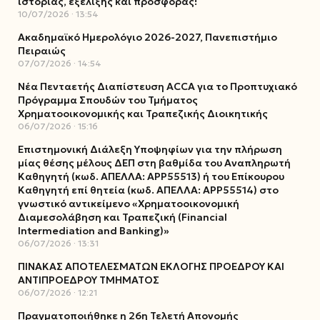
ιστορίας, εξέλιξης και προσφοράς!
10/07/2026
13:54
Ακαδημαϊκό Ημερολόγιο 2026-2027, Πανεπιστήμιο
Πειραιώς
07/07/2026
14:54
Νέα Πενταετής Διαπίστευση ACCA για το Προπτυχιακό
Πρόγραμμα Σπουδών του Τμήματος
Χρηματοοικονομικής και Τραπεζικής Διοικητικής
06/07/2026
15:16
Επιστημονική Διάλεξη Υποψηφίων για την πλήρωση
μίας θέσης μέλους ΔΕΠ στη βαθμίδα του Αναπληρωτή
Καθηγητή (κωδ. ΑΠΕΛΛΑ: ΑΡΡ55513) ή του Επίκουρου
Καθηγητή επί θητεία (κωδ. ΑΠΕΛΛΑ: ΑΡΡ55514) στο
γνωστικό αντικείμενο «Χρηματοοικονομική
Διαμεσολάβηση και Τραπεζική (Financial
Intermediation and Banking)»
06/07/2026
13:31
ΠΙΝΑΚΑΣ ΑΠΟΤΕΛΕΣΜΑΤΩΝ ΕΚΛΟΓΗΣ ΠΡΟΕΔΡΟΥ ΚΑΙ
ΑΝΤΙΠΡΟΕΔΡΟΥ ΤΜΗΜΑΤΟΣ
06/07/2026
12:21
Πραγματοποιήθηκε η 26η Τελετή Απονομής