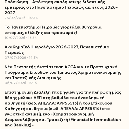
Πρόσκληση – Απόκτηση ακαδημαϊκής διδακτικής
εμπειρίας στο Πανεπιστήμιο Πειραιώς ακ. έτους 2026–
2027
23/07/2026
14:34
Το Πανεπιστήμιο Πειραιώς γιορτάζει 88 χρόνια
ιστορίας, εξέλιξης και προσφοράς!
10/07/2026
13:54
Ακαδημαϊκό Ημερολόγιο 2026-2027, Πανεπιστήμιο
Πειραιώς
07/07/2026
14:54
Νέα Πενταετής Διαπίστευση ACCA για το Προπτυχιακό
Πρόγραμμα Σπουδών του Τμήματος Χρηματοοικονομικής
και Τραπεζικής Διοικητικής
06/07/2026
15:16
Επιστημονική Διάλεξη Υποψηφίων για την πλήρωση μίας
θέσης μέλους ΔΕΠ στη βαθμίδα του Αναπληρωτή
Καθηγητή (κωδ. ΑΠΕΛΛΑ: ΑΡΡ55513) ή του Επίκουρου
Καθηγητή επί θητεία (κωδ. ΑΠΕΛΛΑ: ΑΡΡ55514) στο
γνωστικό αντικείμενο «Χρηματοοικονομική
Διαμεσολάβηση και Τραπεζική (Financial Intermediation
and Banking)»