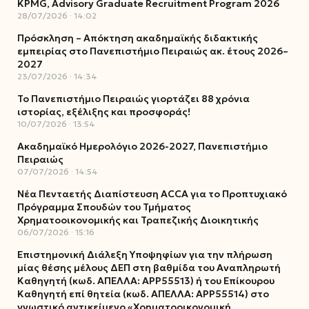
KPMG, Advisory Graduate Recruitment Program 2026
28/07/2026
14:02
Πρόσκληση – Απόκτηση ακαδημαϊκής διδακτικής
εμπειρίας στο Πανεπιστήμιο Πειραιώς ακ. έτους 2026–
2027
23/07/2026
14:34
Το Πανεπιστήμιο Πειραιώς γιορτάζει 88 χρόνια
ιστορίας, εξέλιξης και προσφοράς!
10/07/2026
13:54
Ακαδημαϊκό Ημερολόγιο 2026-2027, Πανεπιστήμιο
Πειραιώς
07/07/2026
14:54
Νέα Πενταετής Διαπίστευση ACCA για το Προπτυχιακό
Πρόγραμμα Σπουδών του Τμήματος
Χρηματοοικονομικής και Τραπεζικής Διοικητικής
06/07/2026
15:16
Επιστημονική Διάλεξη Υποψηφίων για την πλήρωση
μίας θέσης μέλους ΔΕΠ στη βαθμίδα του Αναπληρωτή
Καθηγητή (κωδ. ΑΠΕΛΛΑ: ΑΡΡ55513) ή του Επίκουρου
Καθηγητή επί θητεία (κωδ. ΑΠΕΛΛΑ: ΑΡΡ55514) στο
γνωστικό αντικείμενο «Χρηματοοικονομική