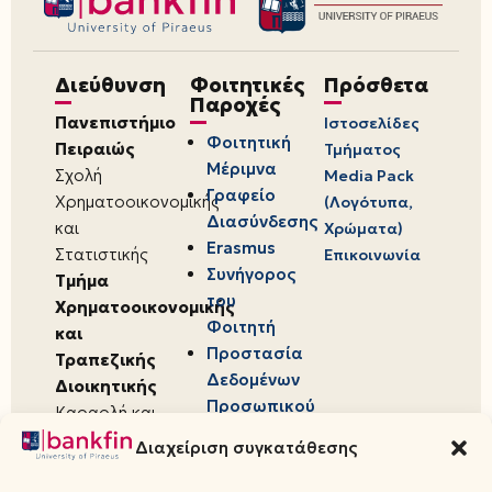
Διεύθυνση
Φοιτητικές
Πρόσθετα
Παροχές
Πανεπιστήμιο
Ιστοσελίδες
Φοιτητική
Πειραιώς
Τμήματος
Μέριμνα
Σχολή
Media Pack
Γραφείο
Χρηματοοικονομικής
(Λογότυπα,
Διασύνδεσης
και
Χρώματα)
Erasmus
Στατιστικής
Επικοινωνία
Συνήγορος
Τμήμα
του
Χρηματοοικονομικής
Φοιτητή
και
Προστασία
Τραπεζικής
Δεδομένων
Διοικητικής
Προσωπικού
Καραολή και
Χαρακτήρα
Δημητρίου 80,
Διαχείριση συγκατάθεσης
18534,
Πειραιάς