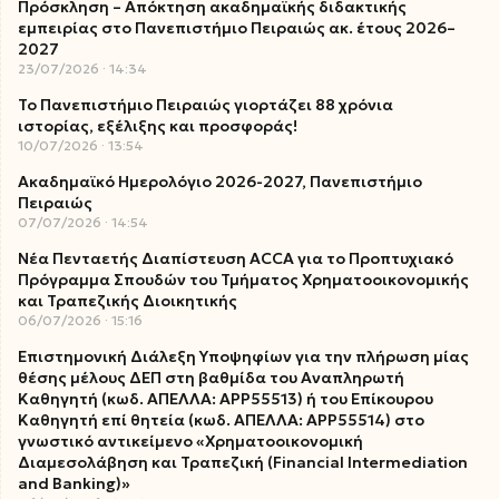
Πρόσκληση – Απόκτηση ακαδημαϊκής διδακτικής
εμπειρίας στο Πανεπιστήμιο Πειραιώς ακ. έτους 2026–
2027
23/07/2026
14:34
Το Πανεπιστήμιο Πειραιώς γιορτάζει 88 χρόνια
ιστορίας, εξέλιξης και προσφοράς!
10/07/2026
13:54
Ακαδημαϊκό Ημερολόγιο 2026-2027, Πανεπιστήμιο
Πειραιώς
07/07/2026
14:54
Νέα Πενταετής Διαπίστευση ACCA για το Προπτυχιακό
Πρόγραμμα Σπουδών του Τμήματος Χρηματοοικονομικής
και Τραπεζικής Διοικητικής
06/07/2026
15:16
Επιστημονική Διάλεξη Υποψηφίων για την πλήρωση μίας
θέσης μέλους ΔΕΠ στη βαθμίδα του Αναπληρωτή
Καθηγητή (κωδ. ΑΠΕΛΛΑ: ΑΡΡ55513) ή του Επίκουρου
Καθηγητή επί θητεία (κωδ. ΑΠΕΛΛΑ: ΑΡΡ55514) στο
γνωστικό αντικείμενο «Χρηματοοικονομική
Διαμεσολάβηση και Τραπεζική (Financial Intermediation
and Banking)»