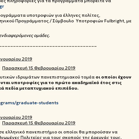
ερες πληροφορίες για τα προγράμματα μπορείτε να
gr
προγράμματα υποτροφιών για έλληνες πολίτες,
ληνικού Προγράμματος / Σύμβουλο Υποτροφιών Fulbright, με
 ενδιαφερόμενες ομάδες
.
___________________________________
ανουαρίου 2019
ς
Παρασκευή 15 Φεβρουαρίου 2019
ευτικών ιδρυμάτων πανεπιστημιακού τομέα
οι οποίοι έχουν
νται υποτροφίες για το πρώτο ακαδημαϊκό έτος στις
κά πεδία μεταπτυχιακού επιπέδου.
programs/graduate-students
ανουαρίου 2019
ς
Παρασκευή 15 Φεβρουαρίου 2019
ε ελληνικό πανεπιστήμιο οι οποίοι θα μπορούσαν να
ωμένες Πολιτείες για τους σκοπούς της έρευνάς τους.