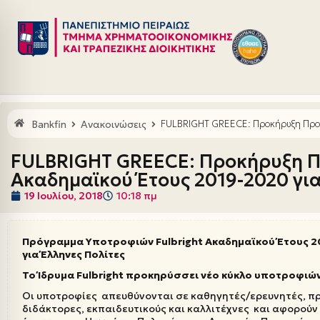
Μεταπηδήστε
στο
περιεχόμενο
Bankfin
Ανακοινώσεις
FULBRIGHT GREECE: Προκήρυξη Προγ
FULBRIGHT GREECE: Προκήρυξη 
Ακαδημαϊκού Έτους 2019-2020 για
19 Ιουλίου, 2018
10:18 πμ
Πρόγραμμα Υποτροφιών
Fulbright
Ακαδημαϊκού Έτους 2
για Έλληνες Πολίτες
To
Ίδρυμα
Fulbright
προκηρύσσει νέο κύκλο υποτροφιών 
Οι υποτροφίες απευθύνονται σε καθηγητές/ερευνητές, π
διδάκτορες, εκπαιδευτικούς και καλλιτέχνες και αφορούν