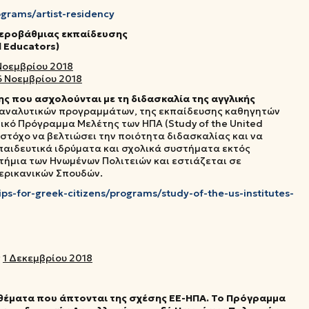
rograms/artist-residency
τεροβάθμιας εκπαίδευσης
l Educators
)
Νοεμβρίου 2018
 Νοεμβρίου 2018
ς που ασχολούνται με τη διδασκαλία της αγγλικής
 αναλυτικών προγραμμάτων, της εκπαίδευσης καθηγητών
κό Πρόγραμμα Μελέτης των ΗΠΑ (Study of the United
αι στόχο να βελτιώσει την ποιότητα διδασκαλίας και να
παιδευτικά ιδρύματα και σχολικά συστήματα εκτός
ήμια των Ηνωμένων Πολιτειών και εστιάζεται σε
μερικανικών Σπουδών.
hips-for-greek-citizens/programs/study-of-the-us-institutes-
ς
1 Δεκεμβρίου 2018
 θέματα που άπτονται της σχέσης ΕΕ-ΗΠΑ. Το Πρόγραμμα