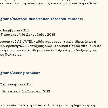
ο επίπεδο της έρευνας, καθώς και στην αναλυτική έκθεση
rograms/doctoral-dissertation-research-students
6 Νοεμβρίου 2018
ς
Παρασκευή 14 Δεκεμβρίου 2018
οσωπικού ΑΕΙ /ΑΤΕΙ, καθώς και ερευνητικών ιδρυμάτων ή
ών ερευνητών), κατόχους διδακτορικού τίτλου σπουδών σε
είρα, οι οποίοι επιθυμούν να διδάξουν ή να διεξαγάγουν
ες Πολιτείες.
ograms/visiting-scholars
 Φεβρουαρίου 2019
ς
Παρασκευή 15 Μαρτίου 2019
 οποιονδήποτε χώρο των καλών τεχνών: τη δημιουργική