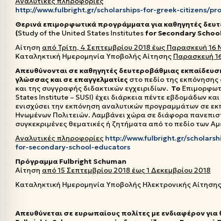
Αναλυτικές πληροφορίες
http://www.fulbright.gr/scholarships-for-greek-citizens/p
Θερινά επιμορφωτικά προγράμματα για καθηγητές δευ
(
Study of the United States Institutes
for Secondary Schoo
Αίτηση
από Τρίτη, 4 Σεπτεμβρίου 2018 έως Παρασκευή 16 
Καταληκτική Ημερομηνία Υποβολής Αίτησης
Παρασκευή 16
Απευθύνονται σε καθηγητές δευτεροβάθμιας εκπαίδευση
γλώσσας και σε επαγγελματίες
στο πεδίο της εκπόνησης
και της συγγραφής διδακτικών εγχειριδίων.
Το
Επιμορφωτι
States Institute – SUSI) έχει διάρκεια πέντε εβδομάδων κ
ενισχύσει την εκπόνηση αναλυτικών προγραμμάτων σε εκ
Ηνωμένων Πολιτειών. Λαμβάνει χώρα σε διάφορα πανεπιστ
συγκεκριμένες θεματικές ή ζητήματα από το πεδίο των Α
Αναλυτικές πληροφορίες
http://www.fulbright.gr/scholars
for-secondary-school-educators
Πρόγραμμα
Fulbright Schuman
Αίτηση
από 15 Σεπτεμβρίου 2018 έως 1 Δεκεμβρίου 2018
Καταληκτική Ημερομηνία Υποβολής Ηλεκτρονικής Αίτηση
Απευθύνεται σε ευρωπαίους πολίτες με ενδιαφέρον για