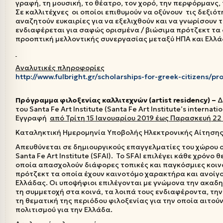
γραφή, τη μουσική, το θέατρο, τον χορό, την περφόρμανς
Σε καλλιτέχνες οι οποίοι επιθυμούν να οξύνουν τις δεξιό
αναζητούν ευκαιρίες για να εξελιχθούν και να γνωρίσουν 
ενδιαφέρεται για σαφώς ορισμένα / βιώσιμα πρότζεκτ τα
προοπτική μελλοντικής συνεργασίας μεταξύ ΗΠΑ και Ελλά
Αναλυτικές πληροφορίες
http://www.fulbright.gr/scholarships-for-greek-citizens/pr
Πρόγραμμα φιλοξενίας καλλιτεχνών (
artist residency
) –
Δ
του Santa Fe Art Institute (Santa Fe Art Institute’s internat
Εγγραφή
από Τρίτη 15 Ιανουαρίου 2019 έως Παρασκευή 2
Καταληκτική Ημερομηνία Υποβολής Ηλεκτρονικής Αίτηση
Απευθύνεται σε δημιουργικούς επαγγελματίες του χώρου ο
Santa Fe Art Institute (SFAI). Το SFAI επιλέγει κάθε χρόν
οποία απασχολούν διάφορες τοπικές και παγκόσμιες κοιν
πρότζεκτ τα οποία έχουν καινοτόμο χαρακτήρα και ανοίγ
Ελλάδας. Οι υποψήφιοι επιλέγονται με γνώμονα την ακαδη
τη συμμετοχή στα κοινά, τα λοιπά τους ενδιαφέροντα, την
τη θεματική της περιόδου φιλοξενίας για την οποία αιτού
πολιτισμού για την Ελλάδα.