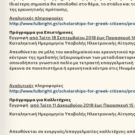
Ιδιαίτερη σημασία θα αποδοθεί στο θέμα, το στάδιο και τ
της ερευνητικής πρότασης.
Αναλυτικές πληροφορίες
http://www.fulbright.gr/scholarships-for-greek-citizens/p
Πρόγραμμα για Επιστήμονες
Εγγραφή
από Τρίτη 18 Σεπτεμβρίου 2018 έως Παρασκευή 1
Καταληκτική Ημερομηνία Υποβολής Ηλεκτρονικής Αίτηση
Απευθύνεται σε μέλη του ακαδημαϊκού και ερευνητικού πρ
κέντρων της ημεδαπής (εξαιρουμένων των μεταδιδακτορικ
οποιοδήποτε γνωστικό πεδίο με τετραετή επαγγελματική π
έρευνα σε πανεπιστήμια ή ερευνητικά κέντρα στις Ηνωμέν
Αναλυτικές
πληροφορίες
http://www.fulbright.gr/scholarships-for-greek-citizens/pr
Πρόγραμμα για Καλλιτέχνες
Εγγραφή
από Τρίτη 11 Δεκεμβρίου 2018 έως Παρασκευή 15
Καταληκτική Ημερομηνία Υποβολής Ηλεκτρονικής Αίτηση
Απευθύνεται σε ενεργούς/επαγγελματίες καλλιτέχνες από