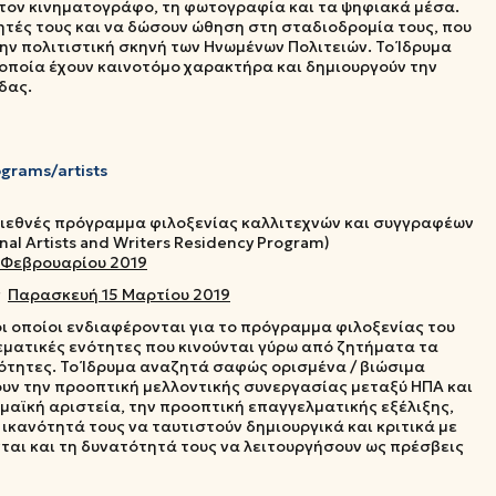
, τον κινηματογράφο, τη φωτογραφία και τα ψηφιακά μέσα.
τητές τους και να δώσουν ώθηση στη σταδιοδρομία τους, που
την πολιτιστική σκηνή των Ηνωμένων Πολιτειών. Το Ίδρυμα
 οποία έχουν καινοτόμο χαρακτήρα και δημιουργούν την
δας.
ograms/artists
ιεθνές πρόγραμμα φιλοξενίας καλλιτεχνών και συγγραφέων
ional Artists and Writers Residency Program)
2 Φεβρουαρίου 2019
ς
Παρασκευή 15 Μαρτίου 2019
ι οποίοι ενδιαφέρονται για το πρόγραμμα φιλοξενίας του
ο θεματικές ενότητες που κινούνται γύρω από ζητήματα τα
ότητες. Το Ίδρυμα αναζητά σαφώς ορισμένα / βιώσιμα
ουν την προοπτική μελλοντικής συνεργασίας μεταξύ ΗΠΑ και
μαϊκή αριστεία, την προοπτική επαγγελματικής εξέλιξης,
 ικανότητά τους να ταυτιστούν δημιουργικά και κριτικά με
νται και τη δυνατότητά τους να λειτουργήσουν ως πρέσβεις