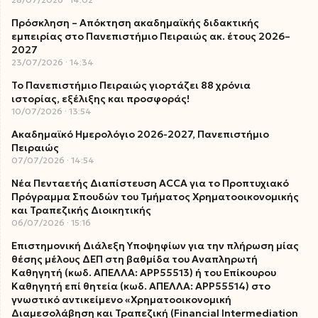
Πρόσκληση – Απόκτηση ακαδημαϊκής διδακτικής
εμπειρίας στο Πανεπιστήμιο Πειραιώς ακ. έτους 2026–
2027
23/07/2026
14:34
Το Πανεπιστήμιο Πειραιώς γιορτάζει 88 χρόνια
ιστορίας, εξέλιξης και προσφοράς!
10/07/2026
13:54
Ακαδημαϊκό Ημερολόγιο 2026-2027, Πανεπιστήμιο
Πειραιώς
07/07/2026
14:54
Νέα Πενταετής Διαπίστευση ACCA για το Προπτυχιακό
Πρόγραμμα Σπουδών του Τμήματος Χρηματοοικονομικής
και Τραπεζικής Διοικητικής
06/07/2026
15:16
Επιστημονική Διάλεξη Υποψηφίων για την πλήρωση μίας
θέσης μέλους ΔΕΠ στη βαθμίδα του Αναπληρωτή
Καθηγητή (κωδ. ΑΠΕΛΛΑ: ΑΡΡ55513) ή του Επίκουρου
Καθηγητή επί θητεία (κωδ. ΑΠΕΛΛΑ: ΑΡΡ55514) στο
γνωστικό αντικείμενο «Χρηματοοικονομική
Διαμεσολάβηση και Τραπεζική (Financial Intermediation