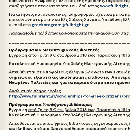
έρευνα στις Ηνωμένες Πολιτείες της Αμερικής. Περισσότ
αναζητήσετε στον ιστότοπο του ιδρύματος
www.fulbright.
Για αιτήσεις και αναλυτικές πληροφορίες σχετικά με τα 
επικοινωνήστε με την κα Ελς Σιάκος Χάναπε, Υπεύθυνη Ελ
e-mail στο
greekprogram@fulbright.gr
Παρακαλούμε πολύ
όπως
κοινοποιήσετε
την ανακοίνωση
στις
______________________________________________
Πρόγραμμα για Μεταπτυχιακούς Φοιτητές
Εγγραφή
από Τρίτη 9 Οκτωβρίου 2018 έως Παρασκευή 18 Ι
Καταληκτική Ημερομηνία Υποβολής Ηλεκτρονικής Αίτηση
Απευθύνεται σε αποφοίτους ελληνικών ανώτατων εκπαιδ
σημειώσει εξαιρετικές ακαδημαϊκές επιδόσεις. Απονέμο
Ηνωμένες Πολιτείες και για τα περισσότερα επιστημονι
Αναλυτικές πληροφορίες
http://www.fulbright.gr/scholarships-for-greek-citizens/
Πρόγραμμα για
Υποψήφιους Διδάκτορες
Εγγραφή
από Τρίτη 9 Οκτωβρίου 2018 έως Παρασκευή 18 Ι
Καταληκτική Ημερομηνία Υποβολής Ηλεκτρονικής Αίτηση
Απευθύνεται σε υποψήφιους διδάκτορες εγγεγραμμένους σ
ωφεληθούν από μια βραχυπρόθεσμη παραμονή τους στις Ην