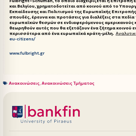
Fulbright
–
Schuman
, το οποίο διαχειρίζεται η Επιτροπ
και Βελγίου, χρηματοδοτείται από κοινού από το Υπουργ
Εκπαίδευσης και Πολιτισμού της Ευρωπαϊκής Επιτροπής
σπουδές, έρευνα και προτάσεις για διαλέξεις στα πεδία
ευρωπαϊκών θεσμών σε ενδιαφερόμενους αμερικανούς κα
θεωρηθούν αυτές που θα εξετάζουν ένα ζήτημα κοινού ε
περισσότερα από ένα ευρωπαϊκά κράτη-μέλη.
Αναλυτικ
eu-citizens/
www.fulbright.gr
Ανακοινώσεις
,
Ανακοινώσεις Τμήματος