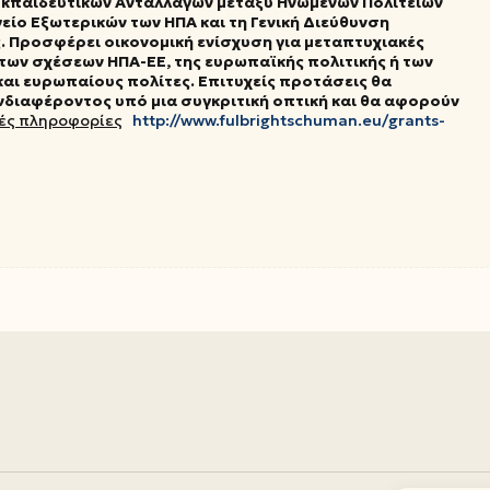
ή Εκπαιδευτικών Ανταλλαγών μεταξύ Ηνωμένων Πολιτειών
είο Εξωτερικών των ΗΠΑ και τη Γενική Διεύθυνση
. Προσφέρει οικονομική ενίσχυση για μεταπτυχιακές
 των σχέσεων ΗΠΑ-ΕΕ, της ευρωπαϊκής πολιτικής ή των
ι ευρωπαίους πολίτες. Επιτυχείς προτάσεις θα
νδιαφέροντος υπό μια συγκριτική οπτική και θα αφορούν
ές πληροφορίες
http://www.fulbrightschuman.eu/grants-