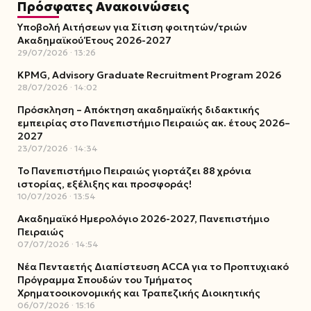
Πρόσφατες Ανακοινώσεις
Υποβολή Αιτήσεων για Σίτιση φοιτητών/τριών
Ακαδημαϊκού Έτους 2026-2027
29/07/2026
13:26
KPMG, Advisory Graduate Recruitment Program 2026
28/07/2026
14:02
Πρόσκληση – Απόκτηση ακαδημαϊκής διδακτικής
εμπειρίας στο Πανεπιστήμιο Πειραιώς ακ. έτους 2026–
2027
23/07/2026
14:34
Το Πανεπιστήμιο Πειραιώς γιορτάζει 88 χρόνια
ιστορίας, εξέλιξης και προσφοράς!
10/07/2026
13:54
Ακαδημαϊκό Ημερολόγιο 2026-2027, Πανεπιστήμιο
Πειραιώς
07/07/2026
14:54
Νέα Πενταετής Διαπίστευση ACCA για το Προπτυχιακό
Πρόγραμμα Σπουδών του Τμήματος
Χρηματοοικονομικής και Τραπεζικής Διοικητικής
06/07/2026
15:16