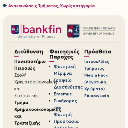
Ανακοινώσεις Τμήματος
,
Χωρίς κατηγορία
Διεύθυνση
Φοιτητικές
Πρόσθετα
Παροχές
Πανεπιστήμιο
Ιστοσελίδες
Φοιτητική
Πειραιώς
Τμήματος
Μέριμνα
Σχολή
Media Pack
Γραφείο
Χρηματοοικονομικής
(Λογότυπα,
Διασύνδεσης
και
Χρώματα)
Erasmus
Στατιστικής
Επικοινωνία
Συνήγορος
Τμήμα
του
Χρηματοοικονομικής
Φοιτητή
και
Προστασία
Τραπεζικής