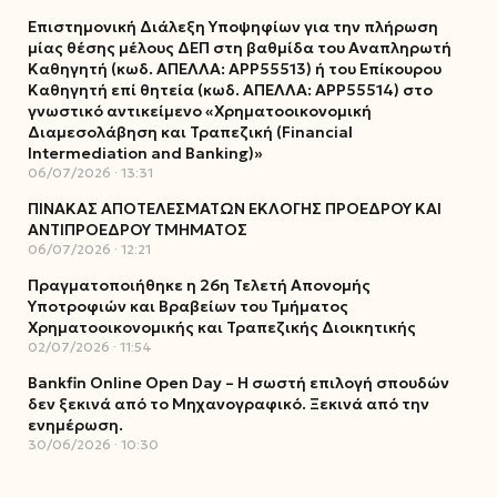
Επιστημονική Διάλεξη Υποψηφίων για την πλήρωση
μίας θέσης μέλους ΔΕΠ στη βαθμίδα του Αναπληρωτή
Καθηγητή (κωδ. ΑΠΕΛΛΑ: ΑΡΡ55513) ή του Επίκουρου
Καθηγητή επί θητεία (κωδ. ΑΠΕΛΛΑ: ΑΡΡ55514) στο
γνωστικό αντικείμενο «Χρηματοοικονομική
Διαμεσολάβηση και Τραπεζική (Financial
Intermediation and Banking)»
06/07/2026
13:31
ΠΙΝΑΚΑΣ ΑΠΟΤΕΛΕΣΜΑΤΩΝ ΕΚΛΟΓΗΣ ΠΡΟΕΔΡΟΥ ΚΑΙ
ΑΝΤΙΠΡΟΕΔΡΟΥ ΤΜΗΜΑΤΟΣ
06/07/2026
12:21
Πραγματοποιήθηκε η 26η Τελετή Απονομής
Υποτροφιών και Βραβείων του Τμήματος
Χρηματοοικονομικής και Τραπεζικής Διοικητικής
02/07/2026
11:54
Bankfin Online Open Day – Η σωστή επιλογή σπουδών
δεν ξεκινά από το Μηχανογραφικό. Ξεκινά από την
ενημέρωση.
30/06/2026
10:30