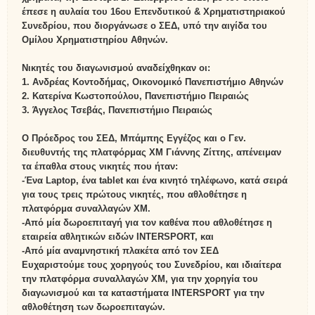
έπεσε η αυλαία του 16ου Επενδυτικού & Χρηματιστηριακού
Συνεδρίου, που διοργάνωσε ο ΣΕΔ, υπό την αιγίδα του
Ομίλου Χρηματιστηρίου Αθηνών.
Νικητές του διαγωνισμού αναδείχθηκαν οι:
1. Ανδρέας Κοντοδήμας, Οικονομικό Πανεπιστήμιο Αθηνών
2. Κατερίνα Κωστοπούλου, Πανεπιστήμιο Πειραιώς
3. Άγγελος Τσεβάς, Πανεπιστήμιο Πειραιώς
Ο Πρόεδρος του ΣΕΔ, Μπάμπης Εγγέζος και ο Γεν.
διευθυντής της πλατφόρμας ΧΜ Γιάννης Ζίττης, απένειμαν
τα έπαθλα στους νικητές που ήταν:
-Ένα Laptop, ένα tablet και ένα κινητό τηλέφωνο, κατά σειρά
για τους τρεις πρώτους νικητές, που αθλοθέτησε η
πλατφόρμα συναλλαγών ΧΜ.
-Από μία δωροεπιταγή για τον καθένα που αθλοθέτησε η
εταιρεία αθλητικών ειδών INTERSPORT, και
-Από μία αναμνηστική πλακέτα από τον ΣΕΔ
Ευχαριστούμε τους χορηγούς του Συνεδρίου, και ιδιαίτερα
την πλατφόρμα συναλλαγών ΧΜ, για την χορηγία του
διαγωνισμού και τα καταστήματα INTERSPORT για την
αθλοθέτηση των δωροεπιταγών.