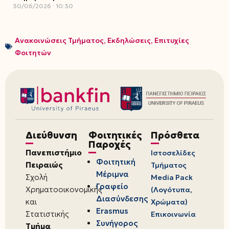
30/06/2026
10:30
Ανακοινώσεις Τμήματος
,
Εκδηλώσεις
,
Επιτυχίες
Φοιτητών
Διεύθυνση
Φοιτητικές
Πρόσθετα
Παροχές
Πανεπιστήμιο
Ιστοσελίδες
Φοιτητική
Πειραιώς
Τμήματος
Μέριμνα
Σχολή
Media Pack
Γραφείο
Χρηματοοικονομικής
(Λογότυπα,
Διασύνδεσης
και
Χρώματα)
Erasmus
Στατιστικής
Επικοινωνία
Συνήγορος
Τμήμα