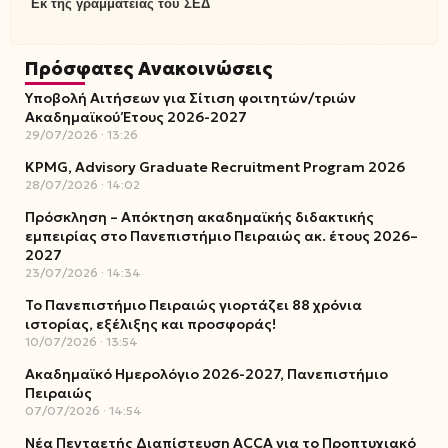
Εκ της γραμματείας του ΣΕΔ
Πρόσφατες Ανακοινώσεις
Υποβολή Αιτήσεων για Σίτιση φοιτητών/τριών
Ακαδημαϊκού Έτους 2026-2027
29/07/2026
13:26
KPMG, Advisory Graduate Recruitment Program 2026
28/07/2026
14:02
Πρόσκληση – Απόκτηση ακαδημαϊκής διδακτικής
εμπειρίας στο Πανεπιστήμιο Πειραιώς ακ. έτους 2026–
2027
23/07/2026
14:34
Το Πανεπιστήμιο Πειραιώς γιορτάζει 88 χρόνια
ιστορίας, εξέλιξης και προσφοράς!
10/07/2026
13:54
Ακαδημαϊκό Ημερολόγιο 2026-2027, Πανεπιστήμιο
Πειραιώς
07/07/2026
14:54
Νέα Πενταετής Διαπίστευση ACCA για το Προπτυχιακό