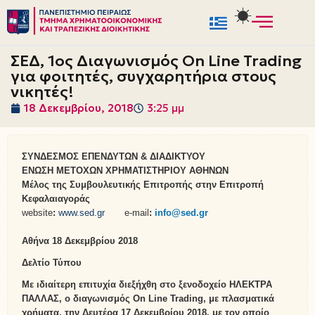
Μεταπηδήστε
στο
ΣΕΔ, 1ος Διαγωνισμός On Line Trading
περιεχόμενο
για φοιτητές, συγχαρητήρια στους
νικητές!
18 Δεκεμβρίου, 2018
3:25 μμ
ΣΥΝΔΕΣΜΟΣ ΕΠΕΝΔΥΤΩΝ & ΔΙΑΔΙΚΤΥΟΥ
ΕΝΩΣΗ ΜΕΤΟΧΩΝ ΧΡΗΜΑΤΙΣΤΗΡΙΟΥ ΑΘΗΝΩΝ
Μέλος της Συμβουλευτικής Επιτροπής στην Επιτροπή
Κεφαλαιαγοράς
website
:
www.sed.gr
e-mail
:
info@sed.gr
Αθήνα 18 Δεκεμβρίου 2018
Δελτίο Τύπου
Με ιδιαίτερη επιτυχία διεξήχθη στο ξενοδοχείο ΗΛΕΚΤΡΑ
ΠΑΛΛΑΣ, ο διαγωνισμός On Line Trading, με πλασματικά
χρήματα, την Δευτέρα 17 Δεκεμβρίου 2018, με τον οποίο