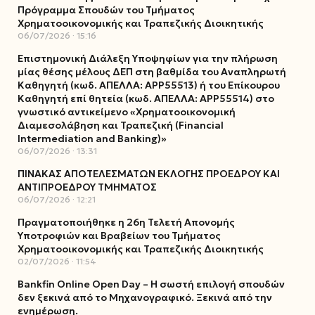
Πρόγραμμα Σπουδών του Τμήματος
Χρηματοοικονομικής και Τραπεζικής Διοικητικής
06/07/2026
15:16
Επιστημονική Διάλεξη Υποψηφίων για την πλήρωση
μίας θέσης μέλους ΔΕΠ στη βαθμίδα του Αναπληρωτή
Καθηγητή (κωδ. ΑΠΕΛΛΑ: ΑΡΡ55513) ή του Επίκουρου
Καθηγητή επί θητεία (κωδ. ΑΠΕΛΛΑ: ΑΡΡ55514) στο
γνωστικό αντικείμενο «Χρηματοοικονομική
Διαμεσολάβηση και Τραπεζική (Financial
Intermediation and Banking)»
06/07/2026
13:31
ΠΙΝΑΚΑΣ ΑΠΟΤΕΛΕΣΜΑΤΩΝ ΕΚΛΟΓΗΣ ΠΡΟΕΔΡΟΥ ΚΑΙ
ΑΝΤΙΠΡΟΕΔΡΟΥ ΤΜΗΜΑΤΟΣ
06/07/2026
12:21
Πραγματοποιήθηκε η 26η Τελετή Απονομής
Υποτροφιών και Βραβείων του Τμήματος
Χρηματοοικονομικής και Τραπεζικής Διοικητικής
02/07/2026
11:54
Bankfin Online Open Day – Η σωστή επιλογή σπουδών
δεν ξεκινά από το Μηχανογραφικό. Ξεκινά από την
ενημέρωση.