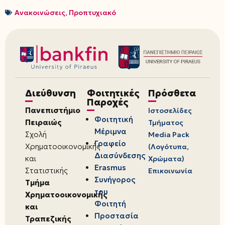
Ανακοινώσεις
,
Προπτυχιακό
Διεύθυνση
Φοιτητικές
Πρόσθετα
Παροχές
Πανεπιστήμιο
Ιστοσελίδες
Φοιτητική
Πειραιώς
Τμήματος
Μέριμνα
Σχολή
Media Pack
Γραφείο
Χρηματοοικονομικής
(Λογότυπα,
Διασύνδεσης
και
Χρώματα)
Erasmus
Στατιστικής
Επικοινωνία
Συνήγορος
Τμήμα
του
Χρηματοοικονομικής
Φοιτητή
και
Προστασία
Τραπεζικής