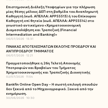
Επιστημονική Διάλεξη Υποψηφίων για την πλήρωση
μίας θέσης μέλους ΔΕΠ στη βαθμίδα του Αναπληρωτή
Καθηγητή (κωδ. ΑΠΕΛΛΑ: ΑΡΡ55513) ή του Επίκουρου
Καθηγητή επί θητεία (κωδ. ΑΠΕΛΛΑ: ΑΡΡ55514) στο
γνωστικό αντικείμενο «Χρηματοοικονομική
Διαμεσολάβηση και Τραπεζική (Financial
Intermediation and Banking)»
06/07/2026
13:31
ΠΙΝΑΚΑΣ ΑΠΟΤΕΛΕΣΜΑΤΩΝ ΕΚΛΟΓΗΣ ΠΡΟΕΔΡΟΥ ΚΑΙ
ΑΝΤΙΠΡΟΕΔΡΟΥ ΤΜΗΜΑΤΟΣ
06/07/2026
12:21
Πραγματοποιήθηκε η 26η Τελετή Απονομής
Υποτροφιών και Βραβείων του Τμήματος
Χρηματοοικονομικής και Τραπεζικής Διοικητικής
02/07/2026
11:54
Bankfin Online Open Day – Η σωστή επιλογή σπουδών
δεν ξεκινά από το Μηχανογραφικό. Ξεκινά από την
ενημέρωση.
30/06/2026
10:30