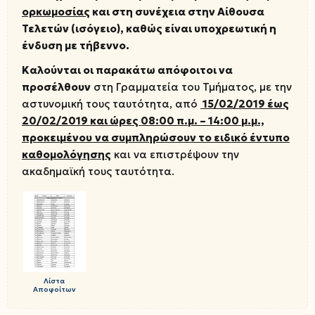
ορκωμοσίας
και στη συνέχεια στην Αίθουσα
Τελετών (ισόγειο), καθώς είναι υποχρεωτική η
ένδυση με τήβεννο.
Καλούνται οι παρακάτω απόφοιτοι να
προσέλθουν
στη Γραμματεία του Τμήματος, με την
αστυνομική τους ταυτότητα, από
15/02/2019 έως
20/02/2019 και ώρες 08:00 π.μ. – 14:00 μ.μ.,
προκειμένου
να συμπληρώσουν το ειδικό έντυπο
καθομολόγησης
και να επιστρέψουν την
ακαδημαϊκή τους ταυτότητα.
Λίστα
Αποφοίτων