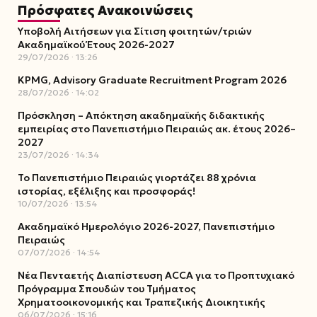
Πρόσφατες Ανακοινώσεις
Υποβολή Αιτήσεων για Σίτιση φοιτητών/τριών
Ακαδημαϊκού Έτους 2026-2027
29/07/2026
13:26
KPMG, Advisory Graduate Recruitment Program 2026
28/07/2026
14:02
Πρόσκληση – Απόκτηση ακαδημαϊκής διδακτικής
εμπειρίας στο Πανεπιστήμιο Πειραιώς ακ. έτους 2026–
2027
23/07/2026
14:34
Το Πανεπιστήμιο Πειραιώς γιορτάζει 88 χρόνια
ιστορίας, εξέλιξης και προσφοράς!
10/07/2026
13:54
Ακαδημαϊκό Ημερολόγιο 2026-2027, Πανεπιστήμιο
Πειραιώς
07/07/2026
14:54
Νέα Πενταετής Διαπίστευση ACCA για το Προπτυχιακό
Πρόγραμμα Σπουδών του Τμήματος
Χρηματοοικονομικής και Τραπεζικής Διοικητικής
06/07/2026
15:16