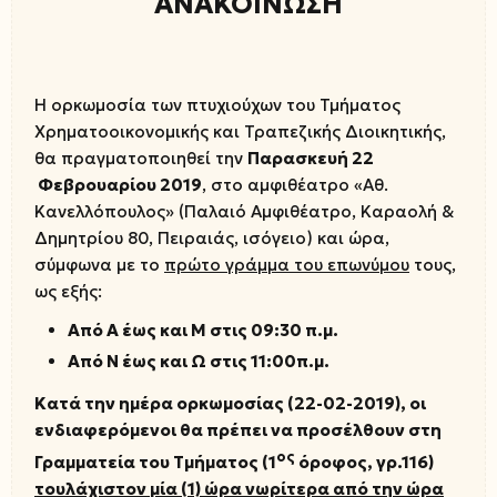
ΑΝΑΚΟΙΝΩΣΗ
Η ορκωμοσία των πτυχιούχων του Τμήματος
Χρηματοοικονομικής και Τραπεζικής Διοικητικής,
θα πραγματοποιηθεί την
Παρασκευή 22
Φεβρουαρίου 2019
, στο αμφιθέατρο «Αθ.
Κανελλόπουλος» (Παλαιό Αμφιθέατρο, Καραολή &
Δημητρίου 80, Πειραιάς, ισόγειο) και ώρα,
σύμφωνα με το
πρώτο γράμμα του επωνύμου
τους,
ως εξής:
Από Α έως και Μ στις 09:30 π.μ.
Από Ν έως και Ω στις 11:00π.μ.
Κατά την ημέρα ορκωμοσίας
(22-02-2019), οι
ενδιαφερόμενοι θα πρέπει να προσέλθουν στη
ος
Γραμματεία του Τμήματος (1
όροφος, γρ.116)
τουλάχιστον μία (1) ώρα νωρίτερα από την ώρα