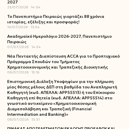
2027
23/07/2026
14:34
Το Πανεπιστήμιο Πειραιώς γιορτάζει 88 χρόνια
ιστορίας, εξέλιξης και προσφοράς!
10/07/2026
13:54
Ακαδημαϊκό Ημερολόγιο 2026-2027, Πανεπιστήμιο
Πειραιώς
07/07/2026
14:54
Νέα Πενταετής Διαπίστευση ACCA για το Προπτυχιακό
Πρόγραμμα Σπουδών του Τμήματος
Χρηματοοικονομικής και Τραπεζικής Διοικητικής
06/07/2026
15:16
Επιστημονική Διάλεξη Υποψηφίων για την πλήρωση
μίας θέσης μέλους ΔΕΠ στη βαθμίδα του Αναπληρωτή
Καθηγητή (κωδ. ΑΠΕΛΛΑ: ΑΡΡ55513) ή του Επίκουρου
Καθηγητή επί θητεία (κωδ. ΑΠΕΛΛΑ: ΑΡΡ55514) στο
γνωστικό αντικείμενο «Χρηματοοικονομική
Διαμεσολάβηση και Τραπεζική (Financial
Intermediation and Banking)»
06/07/2026
13:31
ΠΙΝΑΚΑΣ ΑΠΟΤΕΛΕΣΜΑΤΩΝ ΕΚΛΟΓΗΣ ΠΡΟΕΔΡΟΥ ΚΑΙ