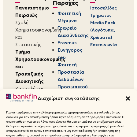
Παροχές
Πανεπιστήμιο
Ιστοσελίδες
Φοιτητική
Πειραιώς
Τμήματος
Μέριμνα
Σχολή
Media Pack
Γραφείο
Χρηματοοικονομικής
(Λογότυπα,
Διασύνδεσης
και
Χρώματα)
Erasmus
Στατιστικής
Επικοινωνία
Συνήγορος
Τμήμα
του
Χρηματοοικονομικής
Φοιτητή
και
Προστασία
Τραπεζικής
Δεδομένων
Διοικητικής
Προσωπικού
Καραολή και
Χαρακτήρα
Δημητρίου 80,
Διαχείριση συγκατάθεσης
18534,
Πειραιάς
Για να παρέχουμε την καλύτερη εμπειρία, χρησιμοποιούμε τεχνολογίες όπως
cookies για την αποθήκευση ή/και την πρόσβαση σε πληροφορίες συσκευών. Η
συγκατάθεση για τις εν λόγω τεχνολογίες θα μας επιτρέψει να επεξεργαστούμε
δεδομένα προσωπικού χαρακτήρα, όπως συμπεριφορά περιήγησης ή μοναδικά
αναγνωριστικά σε αυτόν τον ιστότοπο. Η μη συγκατάθεση ή η ανάκληση της
συγκατάθεσης, μπορεί να επηρεάσει αρνητικά ορισμένες λειτουργίες και