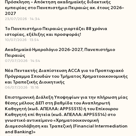
Πρόσκληση – Απόκτηση ακαδημαϊκής διδακτικής
εμπειρίας στο Πανεπιστήμιο Πειραιώς ακ. έτους 2026–
2027
23/07/2026
14:34
Το Πανεπιστήμιο Πειραιώς γιορτάζει 88 χρόνια
ιστορίας, εξέλιξης και προσφοράς!
10/07/2026
13:54
Ακαδημαϊκό Ημερολόγιο 2026-2027, Πανεπιστήμιο
Πειραιώς
07/07/2026
14:54
Νέα Πενταετής Διαπίστευση ACCA για το Προπτυχιακό
Πρόγραμμα Σπουδών του Τμήματος Χρηματοοικονομικής
και Τραπεζικής Διοικητικής
06/07/2026
15:16
Επιστημονική Διάλεξη Υποψηφίων για την πλήρωση μίας
θέσης μέλους ΔΕΠ στη βαθμίδα του Αναπληρωτή
Καθηγητή (κωδ. ΑΠΕΛΛΑ: ΑΡΡ55513) ή του Επίκουρου
Καθηγητή επί θητεία (κωδ. ΑΠΕΛΛΑ: ΑΡΡ55514) στο
γνωστικό αντικείμενο «Χρηματοοικονομική
Διαμεσολάβηση και Τραπεζική (Financial Intermediation
and Banking)»