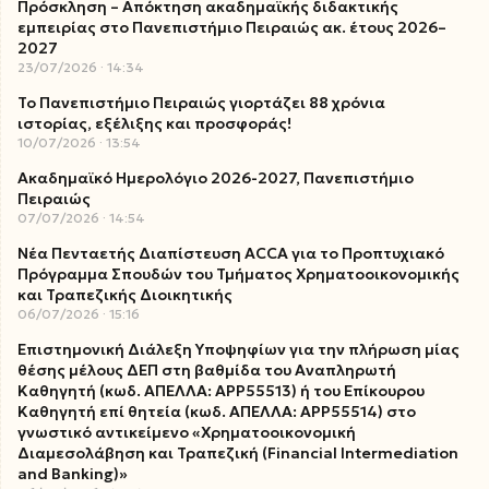
Πρόσκληση – Απόκτηση ακαδημαϊκής διδακτικής
εμπειρίας στο Πανεπιστήμιο Πειραιώς ακ. έτους 2026–
2027
23/07/2026
14:34
Το Πανεπιστήμιο Πειραιώς γιορτάζει 88 χρόνια
ιστορίας, εξέλιξης και προσφοράς!
10/07/2026
13:54
Ακαδημαϊκό Ημερολόγιο 2026-2027, Πανεπιστήμιο
Πειραιώς
07/07/2026
14:54
Νέα Πενταετής Διαπίστευση ACCA για το Προπτυχιακό
Πρόγραμμα Σπουδών του Τμήματος Χρηματοοικονομικής
και Τραπεζικής Διοικητικής
06/07/2026
15:16
Επιστημονική Διάλεξη Υποψηφίων για την πλήρωση μίας
θέσης μέλους ΔΕΠ στη βαθμίδα του Αναπληρωτή
Καθηγητή (κωδ. ΑΠΕΛΛΑ: ΑΡΡ55513) ή του Επίκουρου
Καθηγητή επί θητεία (κωδ. ΑΠΕΛΛΑ: ΑΡΡ55514) στο
γνωστικό αντικείμενο «Χρηματοοικονομική
Διαμεσολάβηση και Τραπεζική (Financial Intermediation
and Banking)»