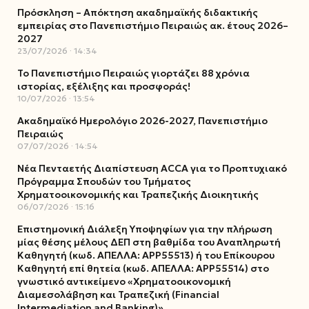
Πρόσκληση – Απόκτηση ακαδημαϊκής διδακτικής
εμπειρίας στο Πανεπιστήμιο Πειραιώς ακ. έτους 2026–
2027
23/07/2026
14:34
Το Πανεπιστήμιο Πειραιώς γιορτάζει 88 χρόνια
ιστορίας, εξέλιξης και προσφοράς!
10/07/2026
13:54
Ακαδημαϊκό Ημερολόγιο 2026-2027, Πανεπιστήμιο
Πειραιώς
07/07/2026
14:54
Νέα Πενταετής Διαπίστευση ACCA για το Προπτυχιακό
Πρόγραμμα Σπουδών του Τμήματος
Χρηματοοικονομικής και Τραπεζικής Διοικητικής
06/07/2026
15:16
Επιστημονική Διάλεξη Υποψηφίων για την πλήρωση
μίας θέσης μέλους ΔΕΠ στη βαθμίδα του Αναπληρωτή
Καθηγητή (κωδ. ΑΠΕΛΛΑ: ΑΡΡ55513) ή του Επίκουρου
Καθηγητή επί θητεία (κωδ. ΑΠΕΛΛΑ: ΑΡΡ55514) στο
γνωστικό αντικείμενο «Χρηματοοικονομική
Διαμεσολάβηση και Τραπεζική (Financial
Intermediation and Banking)»