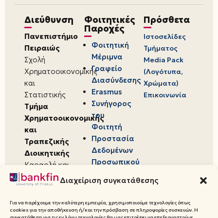
Διεύθυνση
Φοιτητικές
Πρόσθετα
Παροχές
Πανεπιστήμιο
Ιστοσελίδες
Φοιτητική
Πειραιώς
Τμήματος
Μέριμνα
Σχολή
Media Pack
Γραφείο
Χρηματοοικονομικής
(Λογότυπα,
Διασύνδεσης
και
Χρώματα)
Erasmus
Στατιστικής
Επικοινωνία
Συνήγορος
Τμήμα
του
Χρηματοοικονομικής
Φοιτητή
και
Προστασία
Τραπεζικής
Δεδομένων
Διοικητικής
Προσωπικού
Καραολή και
Χαρακτήρα
Δημητρίου 80,
Διαχείριση συγκατάθεσης
18534,
Πειραιάς
Για να παρέχουμε την καλύτερη εμπειρία, χρησιμοποιούμε τεχνολογίες όπως
cookies για την αποθήκευση ή/και την πρόσβαση σε πληροφορίες συσκευών. Η
συγκατάθεση για τις εν λόγω τεχνολογίες θα μας επιτρέψει να επεξεργαστούμε