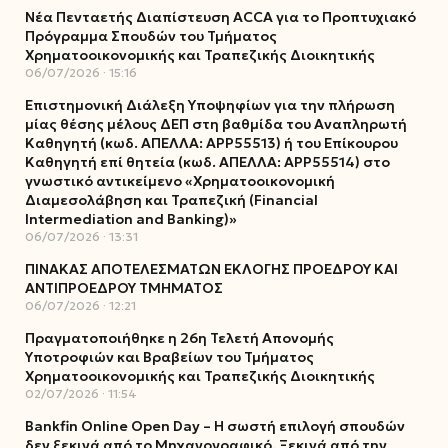
Νέα Πενταετής Διαπίστευση ACCA για το Προπτυχιακό
Πρόγραμμα Σπουδών του Τμήματος
Χρηματοοικονομικής και Τραπεζικής Διοικητικής
06/07/2026
15:16
Επιστημονική Διάλεξη Υποψηφίων για την πλήρωση
μίας θέσης μέλους ΔΕΠ στη βαθμίδα του Αναπληρωτή
Καθηγητή (κωδ. ΑΠΕΛΛΑ: ΑΡΡ55513) ή του Επίκουρου
Καθηγητή επί θητεία (κωδ. ΑΠΕΛΛΑ: ΑΡΡ55514) στο
γνωστικό αντικείμενο «Χρηματοοικονομική
Διαμεσολάβηση και Τραπεζική (Financial
Intermediation and Banking)»
06/07/2026
13:31
ΠΙΝΑΚΑΣ ΑΠΟΤΕΛΕΣΜΑΤΩΝ ΕΚΛΟΓΗΣ ΠΡΟΕΔΡΟΥ ΚΑΙ
ΑΝΤΙΠΡΟΕΔΡΟΥ ΤΜΗΜΑΤΟΣ
06/07/2026
12:21
Πραγματοποιήθηκε η 26η Τελετή Απονομής
Υποτροφιών και Βραβείων του Τμήματος
Χρηματοοικονομικής και Τραπεζικής Διοικητικής
02/07/2026
11:54
Bankfin Online Open Day – Η σωστή επιλογή σπουδών
δεν ξεκινά από το Μηχανογραφικό. Ξεκινά από την