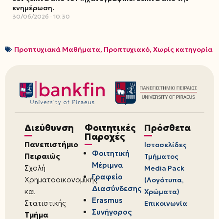
ενημέρωση.
30/06/2026
10:30
Προπτυχιακά Μαθήματα
,
Προπτυχιακό
,
Χωρίς κατηγορία
Διεύθυνση
Φοιτητικές
Πρόσθετα
Παροχές
Πανεπιστήμιο
Ιστοσελίδες
Φοιτητική
Πειραιώς
Τμήματος
Μέριμνα
Σχολή
Media Pack
Γραφείο
Χρηματοοικονομικής
(Λογότυπα,
Διασύνδεσης
και
Χρώματα)
Erasmus
Στατιστικής
Επικοινωνία
Συνήγορος
Τμήμα