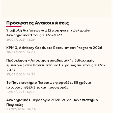
Πρόσφατες Ανακοινώσεις
Υποβολή Αιτήσεων για Σίτιση φοιτητών/τριών
Ακαδημαϊκού Έτους 2026-2027
29/07/2026
13:26
KPMG, Advisory Graduate Recruitment Program 2026
28/07/2026
14:02
Πρόσκληση – Απόκτηση ακαδημαϊκής διδακτικής
εμπειρίας στο Πανεπιστήμιο Πειραιώς ακ. έτους 2026–
2027
23/07/2026
14:34
Το Πανεπιστήμιο Πειραιώς γιορτάζει 88 χρόνια
ιστορίας, εξέλιξης και προσφοράς!
10/07/2026
13:54
Ακαδημαϊκό Ημερολόγιο 2026-2027, Πανεπιστήμιο
Πειραιώς
07/07/2026
14:54