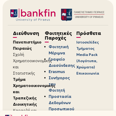
Διεύθυνση
Φοιτητικές
Πρόσθετα
Παροχές
Πανεπιστήμιο
Ιστοσελίδες
Φοιτητική
Πειραιώς
Τμήματος
Μέριμνα
Σχολή
Media Pack
Γραφείο
Χρηματοοικονομικής
(Λογότυπα,
Διασύνδεσης
και
Χρώματα)
Erasmus
Στατιστικής
Επικοινωνία
Συνήγορος
Τμήμα
του
Χρηματοοικονομικής
Φοιτητή
και
Προστασία
Τραπεζικής
Δεδομένων
Διοικητικής
Προσωπικού
Καραολή και
Χαρακτήρα