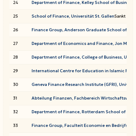
24
Department of Finance, Kelley School of Business, 
25
School of Finance, Universität St. Gallen
Sankt Gall
26
Finance Group, Anderson Graduate School of Mana
27
Department of Economics and Finance, Jon M. Hun
28
Department of Finance, College of Business, Unive
29
International Centre for Education in Islamic Fina
30
Geneva Finance Research Institute (GFRI), Univers
31
Abteilung Finanzen, Fachbereich Wirtschaftswisse
32
Department of Finance, Rotterdam School of Man
33
Finance Group, Faculteit Economie en Bedrijfsku