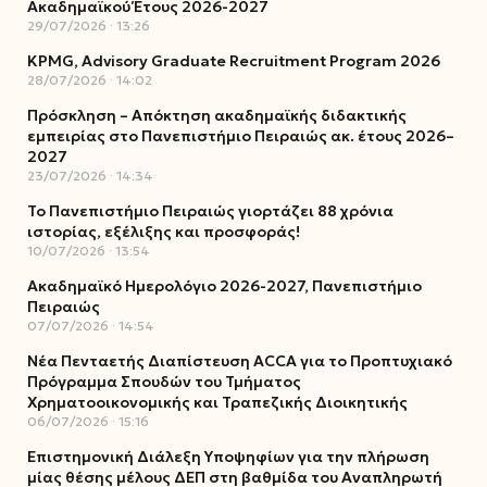
Ακαδημαϊκού Έτους 2026-2027
29/07/2026
13:26
KPMG, Advisory Graduate Recruitment Program 2026
28/07/2026
14:02
Πρόσκληση – Απόκτηση ακαδημαϊκής διδακτικής
εμπειρίας στο Πανεπιστήμιο Πειραιώς ακ. έτους 2026–
2027
23/07/2026
14:34
Το Πανεπιστήμιο Πειραιώς γιορτάζει 88 χρόνια
ιστορίας, εξέλιξης και προσφοράς!
10/07/2026
13:54
Ακαδημαϊκό Ημερολόγιο 2026-2027, Πανεπιστήμιο
Πειραιώς
07/07/2026
14:54
Νέα Πενταετής Διαπίστευση ACCA για το Προπτυχιακό
Πρόγραμμα Σπουδών του Τμήματος
Χρηματοοικονομικής και Τραπεζικής Διοικητικής
06/07/2026
15:16
Επιστημονική Διάλεξη Υποψηφίων για την πλήρωση
μίας θέσης μέλους ΔΕΠ στη βαθμίδα του Αναπληρωτή