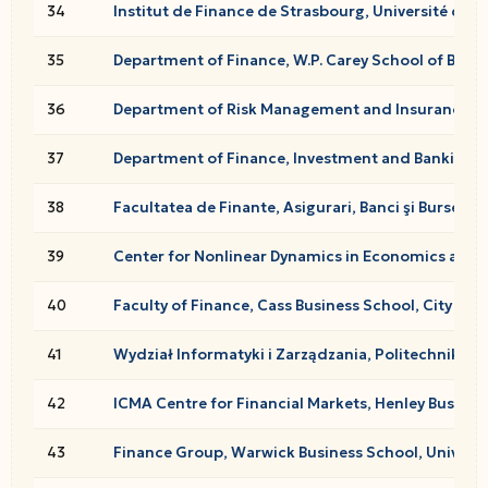
34
Institut de Finance de Strasbourg, Université de 
35
Department of Finance, W.P. Carey School of Busine
36
Department of Risk Management and Insurance, J. 
37
Department of Finance, Investment and Banking, S
38
Facultatea de Finante, Asigurari, Banci şi Burse d
39
Center for Nonlinear Dynamics in Economics and F
40
Faculty of Finance, Cass Business School, City Univ
41
Wydział Informatyki i Zarządzania, Politechnika 
42
ICMA Centre for Financial Markets, Henley Busines
43
Finance Group, Warwick Business School, Universi