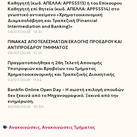
Καθηγητή (κωδ. ΑΠΕΛΛΑ: ΑΡΡ55513) ή του Επίκουρου
Καθηγητή επί θητεία (κωδ. ΑΠΕΛΛΑ: ΑΡΡ55514) στο
γνωστικό αντικείμενο «Χρηματοοικονομική
Διαμεσολάβηση και Τραπεζική (Financial
Intermediation and Banking)»
06/07/2026
13:31
ΠΙΝΑΚΑΣ ΑΠΟΤΕΛΕΣΜΑΤΩΝ ΕΚΛΟΓΗΣ ΠΡΟΕΔΡΟΥ ΚΑΙ
ΑΝΤΙΠΡΟΕΔΡΟΥ ΤΜΗΜΑΤΟΣ
06/07/2026
12:21
Πραγματοποιήθηκε η 26η Τελετή Απονομής
Υποτροφιών και Βραβείων του Τμήματος
Χρηματοοικονομικής και Τραπεζικής Διοικητικής
02/07/2026
11:54
Bankfin Online Open Day – Η σωστή επιλογή σπουδών
δεν ξεκινά από το Μηχανογραφικό. Ξεκινά από την
ενημέρωση.
30/06/2026
10:30
Ανακοινώσεις
,
Ανακοινώσεις Τμήματος