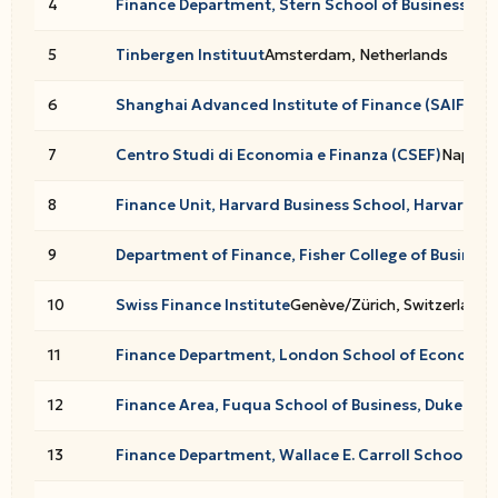
4
Finance Department, Stern School of Business, New
5
Tinbergen Instituut
Amsterdam, Netherlands
6
Shanghai Advanced Institute of Finance (SAIF), Sh
7
Centro Studi di Economia e Finanza (CSEF)
Napoli, 
8
Finance Unit, Harvard Business School, Harvard Un
9
Department of Finance, Fisher College of Business,
10
Swiss Finance Institute
Genève/Zürich, Switzerland
11
Finance Department, London School of Economics
12
Finance Area, Fuqua School of Business, Duke Univ
13
Finance Department, Wallace E. Carroll School o