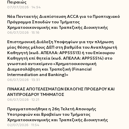
Πειραιώς
07/07/2026
14:54
Νέα Πενταετής Διαπίστευση ACCA για το Προπτυχιακό
Πρόγραμμα Σπουδών του Τμήματος
Χρηματοοικονομικής και Τραπεζικής Διοικητικής
06/07/2026
15:16
Επιστημονική Διάλεξη Υποψηφίων για την πλήρωση
μίας θέσης μέλους ΔΕΠ στη βαθμίδα του Αναπληρωτή
Καθηγητή (κωδ. ΑΠΕΛΛΑ: ΑΡΡ55513) ή του Επίκουρου
Καθηγητή επί θητεία (κωδ. ΑΠΕΛΛΑ: ΑΡΡ55514) στο
γνωστικό αντικείμενο «Χρηματοοικονομική
Διαμεσολάβηση και Τραπεζική (Financial
Intermediation and Banking)»
06/07/2026
13:31
ΠΙΝΑΚΑΣ ΑΠΟΤΕΛΕΣΜΑΤΩΝ ΕΚΛΟΓΗΣ ΠΡΟΕΔΡΟΥ ΚΑΙ
ΑΝΤΙΠΡΟΕΔΡΟΥ ΤΜΗΜΑΤΟΣ
06/07/2026
12:21
Πραγματοποιήθηκε η 26η Τελετή Απονομής
Υποτροφιών και Βραβείων του Τμήματος
Χρηματοοικονομικής και Τραπεζικής Διοικητικής
02/07/2026
11:54