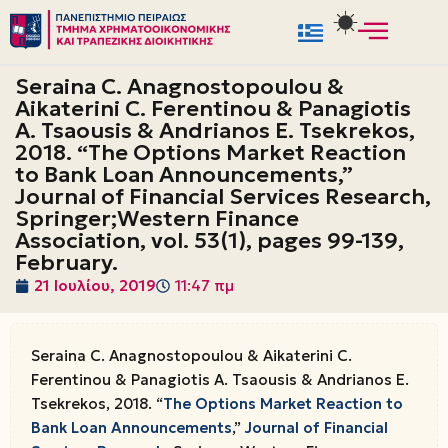
Μεταπηδήστε
στο
Seraina C. Anagnostopoulou &
περιεχόμενο
Aikaterini C. Ferentinou & Panagiotis
A. Tsaousis & Andrianos E. Tsekrekos,
2018. “The Options Market Reaction
to Bank Loan Announcements,”
Journal of Financial Services Research,
Springer;Western Finance
Association, vol. 53(1), pages 99-139,
February.
21 Ιουλίου, 2019
11:47 πμ
Seraina C. Anagnostopoulou & Aikaterini C.
Ferentinou & Panagiotis A. Tsaousis & Andrianos E.
Tsekrekos, 2018. “
The Options Market Reaction to
Bank Loan Announcements
,”
Journal of Financial