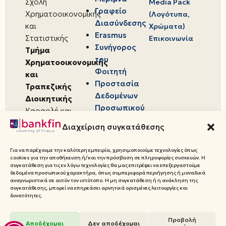
Σχολή
Media Pack
Γραφείο
Χρηματοοικονομικής
(Λογότυπα,
Διασύνδεσης
και
Χρώματα)
Erasmus
Στατιστικής
Επικοινωνία
Συνήγορος
Τμήμα
του
Χρηματοοικονομικής
Φοιτητή
και
Προστασία
Τραπεζικής
Δεδομένων
Διοικητικής
Προσωπικού
Καραολή και
Χαρακτήρα
Δημητρίου 80,
Διαχείριση συγκατάθεσης
18534,
Πειραιάς
Για να παρέχουμε την καλύτερη εμπειρία, χρησιμοποιούμε τεχνολογίες όπως
cookies για την αποθήκευση ή/και την πρόσβαση σε πληροφορίες συσκευών. Η
συγκατάθεση για τις εν λόγω τεχνολογίες θα μας επιτρέψει να επεξεργαστούμε
δεδομένα προσωπικού χαρακτήρα, όπως συμπεριφορά περιήγησης ή μοναδικά
αναγνωριστικά σε αυτόν τον ιστότοπο. Η μη συγκατάθεση ή η ανάκληση της
συγκατάθεσης, μπορεί να επηρεάσει αρνητικά ορισμένες λειτουργίες και
© 2026 Πανεπιστήμιο Πειραιώς,
δυνατότητες.
Τμήμα Χρηματοοικονομικής και
Τραπεζικής Διοικητικής
Προβολή
Αποδέχομαι
Δεν αποδέχομαι