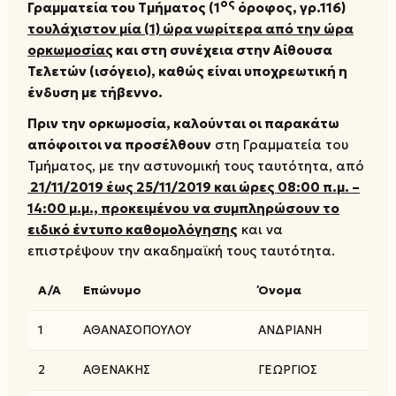
ος
Γραμματεία του Τμήματος (1
όροφος, γρ.116)
τουλάχιστον μία (1) ώρα νωρίτερα από την ώρα
ορκωμοσίας
και στη συνέχεια στην Αίθουσα
Τελετών (ισόγειο), καθώς είναι υποχρεωτική η
ένδυση με τήβεννο.
Πριν την ορκωμοσία, καλούνται
οι παρακάτω
απόφοιτοι να προσέλθουν
στη Γραμματεία του
Τμήματος, με την αστυνομική τους ταυτότητα, από
21/11/2019 έως 25/11/2019 και ώρες 08:00 π.μ. –
14:00 μ.μ.,
προκειμένου
να συμπληρώσουν το
ειδικό έντυπο καθομολόγησης
και να
επιστρέψουν την ακαδημαϊκή τους ταυτότητα.
A/A
Επώνυμο
Όνομα
1
ΑΘΑΝΑΣΟΠΟΥΛΟΥ
ΑΝΔΡΙΑΝΗ
2
ΑΘΕΝΑΚΗΣ
ΓΕΩΡΓΙΟΣ