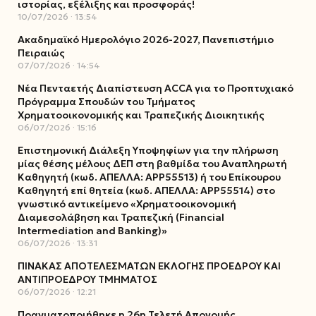
ιστορίας, εξέλιξης και προσφοράς!
10/07/2026
13:54
Ακαδημαϊκό Ημερολόγιο 2026-2027, Πανεπιστήμιο
Πειραιώς
07/07/2026
14:54
Νέα Πενταετής Διαπίστευση ACCA για το Προπτυχιακό
Πρόγραμμα Σπουδών του Τμήματος
Χρηματοοικονομικής και Τραπεζικής Διοικητικής
06/07/2026
15:16
Επιστημονική Διάλεξη Υποψηφίων για την πλήρωση
μίας θέσης μέλους ΔΕΠ στη βαθμίδα του Αναπληρωτή
Καθηγητή (κωδ. ΑΠΕΛΛΑ: ΑΡΡ55513) ή του Επίκουρου
Καθηγητή επί θητεία (κωδ. ΑΠΕΛΛΑ: ΑΡΡ55514) στο
γνωστικό αντικείμενο «Χρηματοοικονομική
Διαμεσολάβηση και Τραπεζική (Financial
Intermediation and Banking)»
06/07/2026
13:31
ΠΙΝΑΚΑΣ ΑΠΟΤΕΛΕΣΜΑΤΩΝ ΕΚΛΟΓΗΣ ΠΡΟΕΔΡΟΥ ΚΑΙ
ΑΝΤΙΠΡΟΕΔΡΟΥ ΤΜΗΜΑΤΟΣ
06/07/2026
12:21
Πραγματοποιήθηκε η 26η Τελετή Απονομής