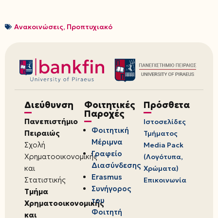
Ανακοινώσεις
,
Προπτυχιακό
Διεύθυνση
Φοιτητικές
Πρόσθετα
Παροχές
Πανεπιστήμιο
Ιστοσελίδες
Φοιτητική
Πειραιώς
Τμήματος
Μέριμνα
Σχολή
Media Pack
Γραφείο
Χρηματοοικονομικής
(Λογότυπα,
Διασύνδεσης
και
Χρώματα)
Erasmus
Στατιστικής
Επικοινωνία
Συνήγορος
Τμήμα
του
Χρηματοοικονομικής
Φοιτητή
και