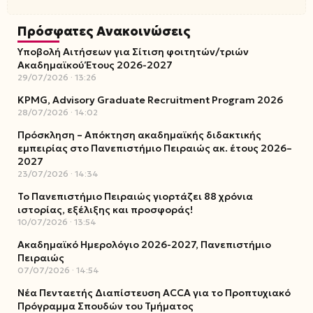
Πρόσφατες Ανακοινώσεις
Υποβολή Αιτήσεων για Σίτιση φοιτητών/τριών
Ακαδημαϊκού Έτους 2026-2027
29/07/2026
13:26
KPMG, Advisory Graduate Recruitment Program 2026
28/07/2026
14:02
Πρόσκληση – Απόκτηση ακαδημαϊκής διδακτικής
εμπειρίας στο Πανεπιστήμιο Πειραιώς ακ. έτους 2026–
2027
23/07/2026
14:34
Το Πανεπιστήμιο Πειραιώς γιορτάζει 88 χρόνια
ιστορίας, εξέλιξης και προσφοράς!
10/07/2026
13:54
Ακαδημαϊκό Ημερολόγιο 2026-2027, Πανεπιστήμιο
Πειραιώς
07/07/2026
14:54
Νέα Πενταετής Διαπίστευση ACCA για το Προπτυχιακό
Πρόγραμμα Σπουδών του Τμήματος