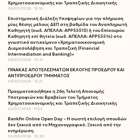
Χρηματοοικονομικής και Τραπεζικής Διοικητικής
06/07/2026
15:16
Επιστημονική Διάλεξη Υποψηφίων για την πλήρωση
μίας θέσης μέλους ΔΕΠ στη βαθμίδα του Αναπληρωτή
Καθηγητή (κωδ. ΑΠΕΛΛΑ: ΑΡΡ55513) ή του Επίκουρου
Καθηγητή επί θητεία (κωδ. ΑΠΕΛΛΑ: ΑΡΡ55514) στο
γνωστικό αντικείμενο «Χρηματοοικονομική
Διαμεσολάβηση και Τραπεζική (Financial
Intermediation and Banking)»
06/07/2026
13:31
ΠΙΝΑΚΑΣ ΑΠΟΤΕΛΕΣΜΑΤΩΝ ΕΚΛΟΓΗΣ ΠΡΟΕΔΡΟΥ ΚΑΙ
ΑΝΤΙΠΡΟΕΔΡΟΥ ΤΜΗΜΑΤΟΣ
06/07/2026
12:21
Πραγματοποιήθηκε η 26η Τελετή Απονομής
Υποτροφιών και Βραβείων του Τμήματος
Χρηματοοικονομικής και Τραπεζικής Διοικητικής
02/07/2026
11:54
Bankfin Online Open Day – Η σωστή επιλογή σπουδών
δεν ξεκινά από το Μηχανογραφικό. Ξεκινά από την
ενημέρωση.
30/06/2026
10:30