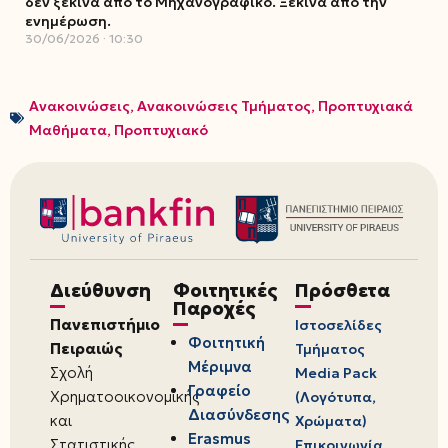
δεν ξεκινά από το Μηχανογραφικό. Ξεκινά από την
ενημέρωση.
30/06/2026
10:30
Ανακοινώσεις
,
Ανακοινώσεις Τμήματος
,
Προπτυχιακά
Μαθήματα
,
Προπτυχιακό
Διεύθυνση
Φοιτητικές
Πρόσθετα
Παροχές
Πανεπιστήμιο
Ιστοσελίδες
Φοιτητική
Πειραιώς
Τμήματος
Μέριμνα
Σχολή
Media Pack
Γραφείο
Χρηματοοικονομικής
(Λογότυπα,
Διασύνδεσης
και
Χρώματα)
Erasmus
Στατιστικής
Επικοινωνία