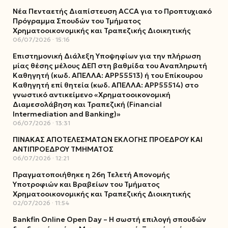
Νέα Πενταετής Διαπίστευση ACCA για το Προπτυχιακό
Πρόγραμμα Σπουδών του Τμήματος
Χρηματοοικονομικής και Τραπεζικής Διοικητικής
06/07/2026
15:16
Επιστημονική Διάλεξη Υποψηφίων για την πλήρωση
μίας θέσης μέλους ΔΕΠ στη βαθμίδα του Αναπληρωτή
Καθηγητή (κωδ. ΑΠΕΛΛΑ: ΑΡΡ55513) ή του Επίκουρου
Καθηγητή επί θητεία (κωδ. ΑΠΕΛΛΑ: ΑΡΡ55514) στο
γνωστικό αντικείμενο «Χρηματοοικονομική
Διαμεσολάβηση και Τραπεζική (Financial
Intermediation and Banking)»
06/07/2026
13:31
ΠΙΝΑΚΑΣ ΑΠΟΤΕΛΕΣΜΑΤΩΝ ΕΚΛΟΓΗΣ ΠΡΟΕΔΡΟΥ ΚΑΙ
ΑΝΤΙΠΡΟΕΔΡΟΥ ΤΜΗΜΑΤΟΣ
06/07/2026
12:21
Πραγματοποιήθηκε η 26η Τελετή Απονομής
Υποτροφιών και Βραβείων του Τμήματος
Χρηματοοικονομικής και Τραπεζικής Διοικητικής
02/07/2026
11:54
Bankfin Online Open Day – Η σωστή επιλογή σπουδών