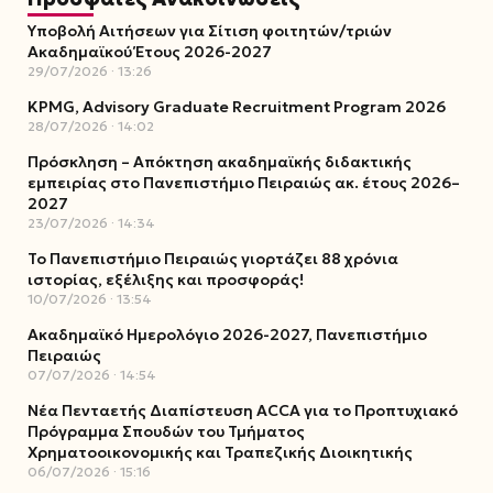
Υποβολή Αιτήσεων για Σίτιση φοιτητών/τριών
Ακαδημαϊκού Έτους 2026-2027
29/07/2026
13:26
KPMG, Advisory Graduate Recruitment Program 2026
28/07/2026
14:02
Πρόσκληση – Απόκτηση ακαδημαϊκής διδακτικής
εμπειρίας στο Πανεπιστήμιο Πειραιώς ακ. έτους 2026–
2027
23/07/2026
14:34
Το Πανεπιστήμιο Πειραιώς γιορτάζει 88 χρόνια
ιστορίας, εξέλιξης και προσφοράς!
10/07/2026
13:54
Ακαδημαϊκό Ημερολόγιο 2026-2027, Πανεπιστήμιο
Πειραιώς
07/07/2026
14:54
Νέα Πενταετής Διαπίστευση ACCA για το Προπτυχιακό
Πρόγραμμα Σπουδών του Τμήματος
Χρηματοοικονομικής και Τραπεζικής Διοικητικής
06/07/2026
15:16