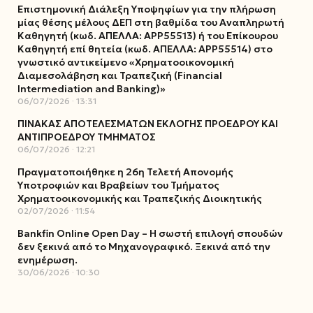
Επιστημονική Διάλεξη Υποψηφίων για την πλήρωση
μίας θέσης μέλους ΔΕΠ στη βαθμίδα του Αναπληρωτή
Καθηγητή (κωδ. ΑΠΕΛΛΑ: ΑΡΡ55513) ή του Επίκουρου
Καθηγητή επί θητεία (κωδ. ΑΠΕΛΛΑ: ΑΡΡ55514) στο
γνωστικό αντικείμενο «Χρηματοοικονομική
Διαμεσολάβηση και Τραπεζική (Financial
Intermediation and Banking)»
06/07/2026
13:31
ΠΙΝΑΚΑΣ ΑΠΟΤΕΛΕΣΜΑΤΩΝ ΕΚΛΟΓΗΣ ΠΡΟΕΔΡΟΥ ΚΑΙ
ΑΝΤΙΠΡΟΕΔΡΟΥ ΤΜΗΜΑΤΟΣ
06/07/2026
12:21
Πραγματοποιήθηκε η 26η Τελετή Απονομής
Υποτροφιών και Βραβείων του Τμήματος
Χρηματοοικονομικής και Τραπεζικής Διοικητικής
02/07/2026
11:54
Bankfin Online Open Day – Η σωστή επιλογή σπουδών
δεν ξεκινά από το Μηχανογραφικό. Ξεκινά από την
ενημέρωση.
30/06/2026
10:30