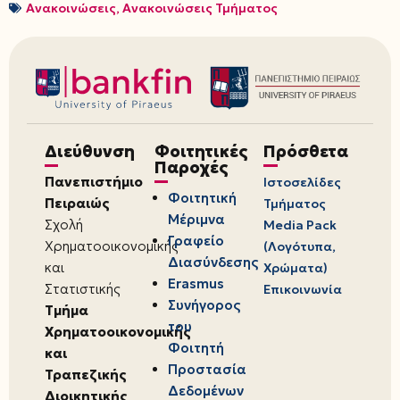
Ανακοινώσεις
,
Ανακοινώσεις Τμήματος
Διεύθυνση
Φοιτητικές
Πρόσθετα
Παροχές
Πανεπιστήμιο
Ιστοσελίδες
Φοιτητική
Πειραιώς
Τμήματος
Μέριμνα
Σχολή
Media Pack
Γραφείο
Χρηματοοικονομικής
(Λογότυπα,
Διασύνδεσης
και
Χρώματα)
Erasmus
Στατιστικής
Επικοινωνία
Συνήγορος
Τμήμα
του
Χρηματοοικονομικής
Φοιτητή
και
Προστασία
Τραπεζικής
Δεδομένων
Διοικητικής