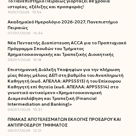
Το Πανεπιστήμιο Πειραιώς γιορτάζει 88 χρόνια
ιστορίας, εξέλιξης και προσφοράς!
10/07/2026
13:54
Ακαδημαϊκό Ημερολόγιο 2026-2027, Πανεπιστήμιο
Πειραιώς
07/07/2026
14:54
Νέα Πενταετής Διαπίστευση ACCA για το Προπτυχιακό
Πρόγραμμα Σπουδών του Τμήματος
Χρηματοοικονομικής και Τραπεζικής Διοικητικής
06/07/2026
15:16
Επιστημονική Διάλεξη Υποψηφίων για την πλήρωση
μίας θέσης μέλους ΔΕΠ στη βαθμίδα του Αναπληρωτή
Καθηγητή (κωδ. ΑΠΕΛΛΑ: ΑΡΡ55513) ή του Επίκουρου
Καθηγητή επί θητεία (κωδ. ΑΠΕΛΛΑ: ΑΡΡ55514) στο
γνωστικό αντικείμενο «Χρηματοοικονομική
Διαμεσολάβηση και Τραπεζική (Financial
Intermediation and Banking)»
06/07/2026
13:31
ΠΙΝΑΚΑΣ ΑΠΟΤΕΛΕΣΜΑΤΩΝ ΕΚΛΟΓΗΣ ΠΡΟΕΔΡΟΥ ΚΑΙ
ΑΝΤΙΠΡΟΕΔΡΟΥ ΤΜΗΜΑΤΟΣ
06/07/2026
12:21