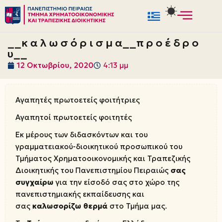
Μεταπηδήστε
στο
__κ α λ ω σ ό ρ ι σ μ α__π ρ ο έ δ ρ ο
περιεχόμενο
υ__
12 Οκτωβρίου, 2020
4:13 μμ
Αγαπητές πρωτοετείς φοιτήτριες
Αγαπητοί πρωτοετείς φοιτητές
Εκ μέρους των διδασκόντων και του
γραμματειακού-διοικητικού προσωπικού του
Τμήματος Χρηματοοικονομικής και Τραπεζικής
Διοικητικής του Πανεπιστημίου Πειραιώς
σας
συγχαίρω
για την είσοδό σας στο χώρο της
πανεπιστημιακής εκπαίδευσης και
σας
καλωσορίζω
θερμά
στο Τμήμα μας.