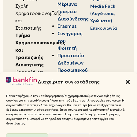
Μέριμνα
Σχολή
Media Pack
Γραφείο
Χρηματοοικονομικής
(Λογότυπα,
Διασύνδεσης
και
Χρώματα)
Erasmus
Στατιστικής
Επικοινωνία
Συνήγορος
Τμήμα
του
Χρηματοοικονομικής
Φοιτητή
και
Προστασία
Τραπεζικής
Δεδομένων
Διοικητικής
Προσωπικού
Καραολή και
Χαρακτήρα
Δημητρίου 80,
Διαχείριση συγκατάθεσης
18534,
Πειραιάς
Για να παρέχουμε την καλύτερη εμπειρία, χρησιμοποιούμε τεχνολογίες όπως
cookies για την αποθήκευση ή/και την πρόσβαση σε πληροφορίες συσκευών. Η
συγκατάθεση για τις εν λόγω τεχνολογίες θα μας επιτρέψει να επεξεργαστούμε
δεδομένα προσωπικού χαρακτήρα, όπως συμπεριφορά περιήγησης ή μοναδικά
αναγνωριστικά σε αυτόν τον ιστότοπο. Η μη συγκατάθεση ή η ανάκληση της
συγκατάθεσης, μπορεί να επηρεάσει αρνητικά ορισμένες λειτουργίες και
© 2026 Πανεπιστήμιο Πειραιώς,
δυνατότητες.
Τμήμα Χρηματοοικονομικής και