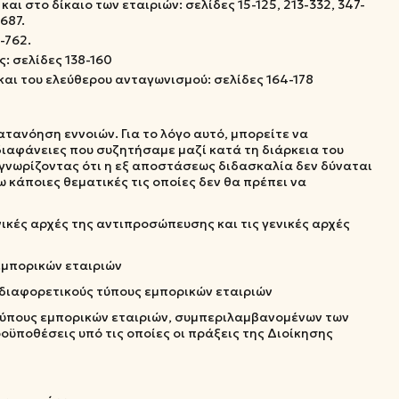
και στο δίκαιο των εταιριών: σελίδες 15-125, 213-332, 347-
687.
-762.
ς: σελίδες 138-160
και του ελεύθερου ανταγωνισμού: σελίδες 164-178
τανόηση εννοιών. Για το λόγο αυτό, μπορείτε να
ιαφάνειες που συζητήσαμε μαζί κατά τη διάρκεια του
γνωρίζοντας ότι η εξ αποστάσεως διδασκαλία δεν δύναται
 κάποιες θεματικές τις οποίες δεν θα πρέπει να
νικές αρχές της αντιπροσώπευσης και τις γενικές αρχές
 εμπορικών εταιριών
ς διαφορετικούς τύπους εμπορικών εταιριών
 τύπους εμπορικών εταιριών, συμπεριλαμβανομένων των
οϋποθέσεις υπό τις οποίες οι πράξεις της Διοίκησης