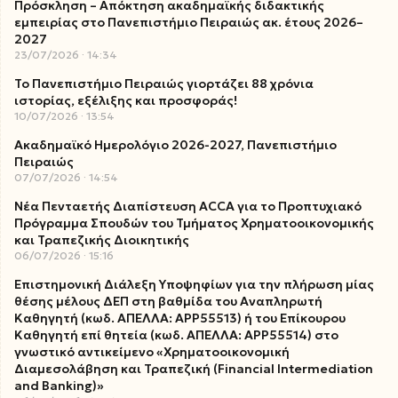
Πρόσκληση – Απόκτηση ακαδημαϊκής διδακτικής
εμπειρίας στο Πανεπιστήμιο Πειραιώς ακ. έτους 2026–
2027
23/07/2026
14:34
Το Πανεπιστήμιο Πειραιώς γιορτάζει 88 χρόνια
ιστορίας, εξέλιξης και προσφοράς!
10/07/2026
13:54
Ακαδημαϊκό Ημερολόγιο 2026-2027, Πανεπιστήμιο
Πειραιώς
07/07/2026
14:54
Νέα Πενταετής Διαπίστευση ACCA για το Προπτυχιακό
Πρόγραμμα Σπουδών του Τμήματος Χρηματοοικονομικής
και Τραπεζικής Διοικητικής
06/07/2026
15:16
Επιστημονική Διάλεξη Υποψηφίων για την πλήρωση μίας
θέσης μέλους ΔΕΠ στη βαθμίδα του Αναπληρωτή
Καθηγητή (κωδ. ΑΠΕΛΛΑ: ΑΡΡ55513) ή του Επίκουρου
Καθηγητή επί θητεία (κωδ. ΑΠΕΛΛΑ: ΑΡΡ55514) στο
γνωστικό αντικείμενο «Χρηματοοικονομική
Διαμεσολάβηση και Τραπεζική (Financial Intermediation
and Banking)»