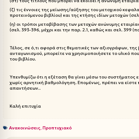
(στ) τους τίτλους που μπορεί να εκδίδει η ανώνυμη εταιρία 
(ζ) τις έννοιες της μείωσης/αύξησης του μετοχικού κεφαλα
προτεινόμενου βιβλίου) και της κτήσης ιδίων μετοχών (σελ
(η) οι τρόποι μεταβίβασης των μετοχών ανώνυμης εταιρίας,
(σελ. 393-396, μέχρι και την παρ. 2.1, καθώς και σελ. 399 (π
Τέλος, σε ό,τι αφορά στις θεματικές των αξιογράφων, της
ανταγωνισμού, μπορείτε να χρησιμοποιήσετε το υλικό που
του βιβλίου.
Υπενθυμίζω ότι η εξέταση θα γίνει μέσω του συστήματος
χωρίς αρνητική βαθμολόγηση. Επομένως, πρέπει να είστε
απαντήσεων..
Καλή επιτυχία
Ανακοινώσεις
,
Προπτυχιακό