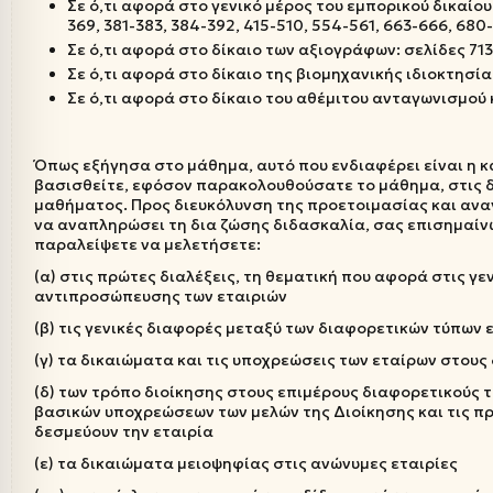
Σε ό,τι αφορά στο γενικό μέρος του εμπορικού δικαίου 
369, 381-383, 384-392, 415-510, 554-561, 663-666, 680-
Σε ό,τι αφορά στο δίκαιο των αξιογράφων: σελίδες 713
Σε ό,τι αφορά στο δίκαιο της βιομηχανικής ιδιοκτησία
Σε ό,τι αφορά στο δίκαιο του αθέμιτου ανταγωνισμού 
Όπως εξήγησα στο μάθημα, αυτό που ενδιαφέρει είναι η κα
βασισθείτε, εφόσον παρακολουθούσατε το μάθημα, στις δ
μαθήματος. Προς διευκόλυνση της προετοιμασίας και ανα
να αναπληρώσει τη δια ζώσης διδασκαλία, σας επισημαίνω
παραλείψετε να μελετήσετε:
(α) στις πρώτες διαλέξεις, τη θεματική που αφορά στις γε
αντιπροσώπευσης των εταιριών
(β) τις γενικές διαφορές μεταξύ των διαφορετικών τύπων
(γ) τα δικαιώματα και τις υποχρεώσεις των εταίρων στου
(δ) των τρόπο διοίκησης στους επιμέρους διαφορετικούς
βασικών υποχρεώσεων των μελών της Διοίκησης και τις πρ
δεσμεύουν την εταιρία
(ε) τα δικαιώματα μειοψηφίας στις ανώνυμες εταιρίες