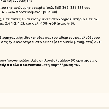
και τις έννοιες της
ίου της ανώνυμης εταιρία (σελ. 363-369, 381-383 του
. 412-414 προτεινόμενου βιβλίου)
 είτε αυτές είναι εισηγμένες στο χρηματιστήριο είτε όχι
αρ. 2.4.1-2.4.2), και σελ. 408-409 (παρ. 4-6).
 βιομηχανικής ιδιοκτησίας και του αθέμιτου και ελεύθερου
 σας έχω αναρτήσει στο eclass (στα οικεία μαθήματα) αντί
 ερωτήσεων πολλαπλών επιλογών (μάλλον 50 ερωτήσεις),
πάρα πολύ προσεκτικοί
στη συμπλήρωση των