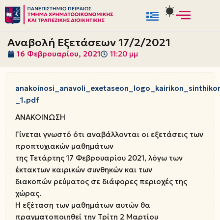
Μεταπηδήστε
στο
Αναβολή Εξετάσεων 17/2/2021
περιεχόμενο
16 Φεβρουαρίου, 2021
11:20 μμ
anakoinosi_anavoli_exetaseon_logo_kairikon_sinthiko
_1.pdf
ΑΝΑΚΟΙΝΩΣΗ
Γίνεται γνωστό ότι αναβάλλονται οι εξετάσεις των
προπτυχιακών μαθημάτων
της Τετάρτης 17 Φεβρουαρίου 2021, λόγω των
έκτακτων καιρικών συνθηκών και των
διακοπών ρεύματος σε διάφορες περιοχές της
χώρας.
Η εξέταση των μαθημάτων αυτών θα
πραγματοποιηθεί την Τρίτη 2 Μαρτίου