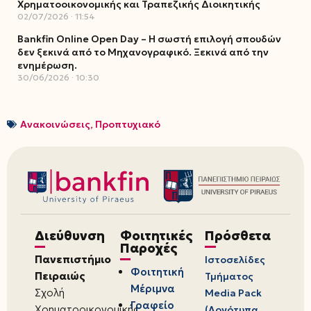
Χρηματοοικονομικής και Τραπεζικής Διοικητικής
02/07/2026
11:54
Bankfin Online Open Day – Η σωστή επιλογή σπουδών
δεν ξεκινά από το Μηχανογραφικό. Ξεκινά από την
ενημέρωση.
30/06/2026
10:30
Ανακοινώσεις
,
Προπτυχιακό
Διεύθυνση
Φοιτητικές
Πρόσθετα
Παροχές
Πανεπιστήμιο
Ιστοσελίδες
Φοιτητική
Πειραιώς
Τμήματος
Μέριμνα
Σχολή
Media Pack
Γραφείο
Χρηματοοικονομικής
(Λογότυπα,