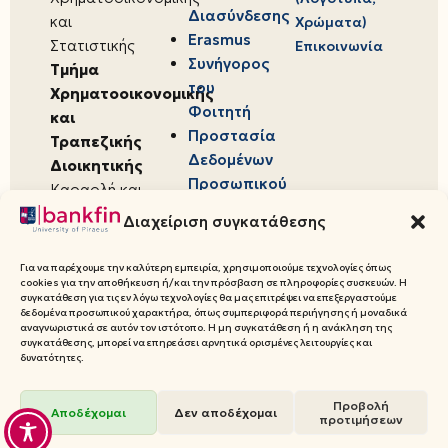
Διασύνδεσης
και
Χρώματα)
Erasmus
Στατιστικής
Επικοινωνία
Συνήγορος
Τμήμα
του
Χρηματοοικονομικής
Φοιτητή
και
Προστασία
Τραπεζικής
Δεδομένων
Διοικητικής
Προσωπικού
Καραολή και
Χαρακτήρα
Δημητρίου 80,
Διαχείριση συγκατάθεσης
18534,
Πειραιάς
Για να παρέχουμε την καλύτερη εμπειρία, χρησιμοποιούμε τεχνολογίες όπως
cookies για την αποθήκευση ή/και την πρόσβαση σε πληροφορίες συσκευών. Η
συγκατάθεση για τις εν λόγω τεχνολογίες θα μας επιτρέψει να επεξεργαστούμε
δεδομένα προσωπικού χαρακτήρα, όπως συμπεριφορά περιήγησης ή μοναδικά
αναγνωριστικά σε αυτόν τον ιστότοπο. Η μη συγκατάθεση ή η ανάκληση της
συγκατάθεσης, μπορεί να επηρεάσει αρνητικά ορισμένες λειτουργίες και
© 2026 Πανεπιστήμιο Πειραιώς,
δυνατότητες.
Τμήμα Χρηματοοικονομικής και
Προβολή
Τραπεζικής Διοικητικής
Αποδέχομαι
Δεν αποδέχομαι
προτιμήσεων