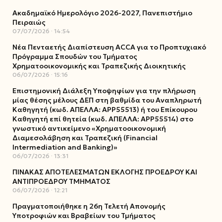
Ακαδημαϊκό Ημερολόγιο 2026-2027, Πανεπιστήμιο
Πειραιώς
07/07/2026
14:54
Νέα Πενταετής Διαπίστευση ACCA για το Προπτυχιακό
Πρόγραμμα Σπουδών του Τμήματος
Χρηματοοικονομικής και Τραπεζικής Διοικητικής
06/07/2026
15:16
Επιστημονική Διάλεξη Υποψηφίων για την πλήρωση
μίας θέσης μέλους ΔΕΠ στη βαθμίδα του Αναπληρωτή
Καθηγητή (κωδ. ΑΠΕΛΛΑ: ΑΡΡ55513) ή του Επίκουρου
Καθηγητή επί θητεία (κωδ. ΑΠΕΛΛΑ: ΑΡΡ55514) στο
γνωστικό αντικείμενο «Χρηματοοικονομική
Διαμεσολάβηση και Τραπεζική (Financial
Intermediation and Banking)»
06/07/2026
13:31
ΠΙΝΑΚΑΣ ΑΠΟΤΕΛΕΣΜΑΤΩΝ ΕΚΛΟΓΗΣ ΠΡΟΕΔΡΟΥ ΚΑΙ
ΑΝΤΙΠΡΟΕΔΡΟΥ ΤΜΗΜΑΤΟΣ
06/07/2026
12:21
Πραγματοποιήθηκε η 26η Τελετή Απονομής
Υποτροφιών και Βραβείων του Τμήματος