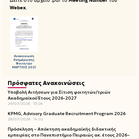
Δείτε στο αρχείο .pdf το
Meeting Number
του
Webex
.
Aνακοινωση
Eνημέρωσης
Φοιτητών
ΜΑΡΤΙΟΣ 2021
Πρόσφατες Ανακοινώσεις
Υποβολή Αιτήσεων για Σίτιση φοιτητών/τριών
Ακαδημαϊκού Έτους 2026-2027
29/07/2026
13:26
KPMG, Advisory Graduate Recruitment Program 2026
28/07/2026
14:02
Πρόσκληση – Απόκτηση ακαδημαϊκής διδακτικής
εμπειρίας στο Πανεπιστήμιο Πειραιώς ακ. έτους 2026–