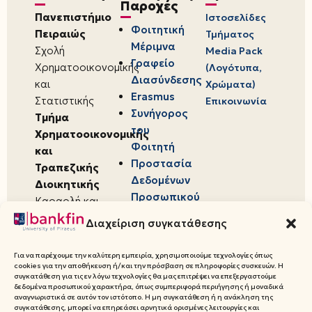
Παροχές
Πανεπιστήμιο
Ιστοσελίδες
Φοιτητική
Πειραιώς
Τμήματος
Μέριμνα
Σχολή
Media Pack
Γραφείο
Χρηματοοικονομικής
(Λογότυπα,
Διασύνδεσης
και
Χρώματα)
Erasmus
Στατιστικής
Επικοινωνία
Συνήγορος
Τμήμα
του
Χρηματοοικονομικής
Φοιτητή
και
Προστασία
Τραπεζικής
Δεδομένων
Διοικητικής
Προσωπικού
Καραολή και
Χαρακτήρα
Δημητρίου 80,
Διαχείριση συγκατάθεσης
18534,
Πειραιάς
Για να παρέχουμε την καλύτερη εμπειρία, χρησιμοποιούμε τεχνολογίες όπως
cookies για την αποθήκευση ή/και την πρόσβαση σε πληροφορίες συσκευών. Η
συγκατάθεση για τις εν λόγω τεχνολογίες θα μας επιτρέψει να επεξεργαστούμε
δεδομένα προσωπικού χαρακτήρα, όπως συμπεριφορά περιήγησης ή μοναδικά
αναγνωριστικά σε αυτόν τον ιστότοπο. Η μη συγκατάθεση ή η ανάκληση της
συγκατάθεσης, μπορεί να επηρεάσει αρνητικά ορισμένες λειτουργίες και