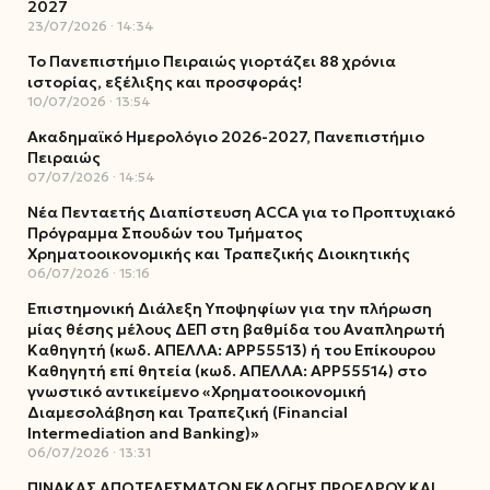
2027
23/07/2026
14:34
Το Πανεπιστήμιο Πειραιώς γιορτάζει 88 χρόνια
ιστορίας, εξέλιξης και προσφοράς!
10/07/2026
13:54
Ακαδημαϊκό Ημερολόγιο 2026-2027, Πανεπιστήμιο
Πειραιώς
07/07/2026
14:54
Νέα Πενταετής Διαπίστευση ACCA για το Προπτυχιακό
Πρόγραμμα Σπουδών του Τμήματος
Χρηματοοικονομικής και Τραπεζικής Διοικητικής
06/07/2026
15:16
Επιστημονική Διάλεξη Υποψηφίων για την πλήρωση
μίας θέσης μέλους ΔΕΠ στη βαθμίδα του Αναπληρωτή
Καθηγητή (κωδ. ΑΠΕΛΛΑ: ΑΡΡ55513) ή του Επίκουρου
Καθηγητή επί θητεία (κωδ. ΑΠΕΛΛΑ: ΑΡΡ55514) στο
γνωστικό αντικείμενο «Χρηματοοικονομική
Διαμεσολάβηση και Τραπεζική (Financial
Intermediation and Banking)»
06/07/2026
13:31
ΠΙΝΑΚΑΣ ΑΠΟΤΕΛΕΣΜΑΤΩΝ ΕΚΛΟΓΗΣ ΠΡΟΕΔΡΟΥ ΚΑΙ