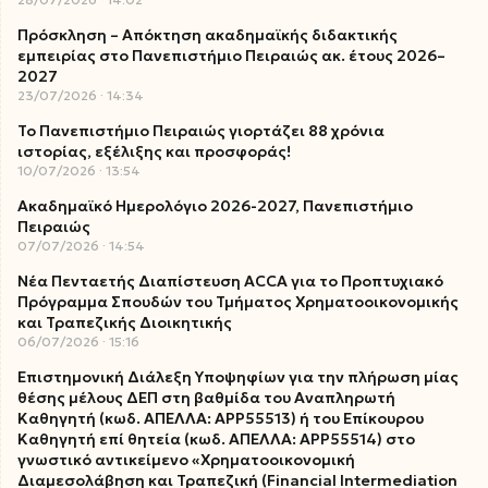
Πρόσκληση – Απόκτηση ακαδημαϊκής διδακτικής
εμπειρίας στο Πανεπιστήμιο Πειραιώς ακ. έτους 2026–
2027
23/07/2026
14:34
Το Πανεπιστήμιο Πειραιώς γιορτάζει 88 χρόνια
ιστορίας, εξέλιξης και προσφοράς!
10/07/2026
13:54
Ακαδημαϊκό Ημερολόγιο 2026-2027, Πανεπιστήμιο
Πειραιώς
07/07/2026
14:54
Νέα Πενταετής Διαπίστευση ACCA για το Προπτυχιακό
Πρόγραμμα Σπουδών του Τμήματος Χρηματοοικονομικής
και Τραπεζικής Διοικητικής
06/07/2026
15:16
Επιστημονική Διάλεξη Υποψηφίων για την πλήρωση μίας
θέσης μέλους ΔΕΠ στη βαθμίδα του Αναπληρωτή
Καθηγητή (κωδ. ΑΠΕΛΛΑ: ΑΡΡ55513) ή του Επίκουρου
Καθηγητή επί θητεία (κωδ. ΑΠΕΛΛΑ: ΑΡΡ55514) στο
γνωστικό αντικείμενο «Χρηματοοικονομική
Διαμεσολάβηση και Τραπεζική (Financial Intermediation