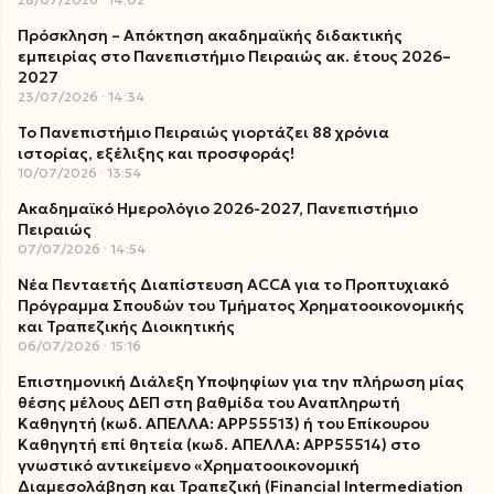
Πρόσκληση – Απόκτηση ακαδημαϊκής διδακτικής
εμπειρίας στο Πανεπιστήμιο Πειραιώς ακ. έτους 2026–
2027
23/07/2026
14:34
Το Πανεπιστήμιο Πειραιώς γιορτάζει 88 χρόνια
ιστορίας, εξέλιξης και προσφοράς!
10/07/2026
13:54
Ακαδημαϊκό Ημερολόγιο 2026-2027, Πανεπιστήμιο
Πειραιώς
07/07/2026
14:54
Νέα Πενταετής Διαπίστευση ACCA για το Προπτυχιακό
Πρόγραμμα Σπουδών του Τμήματος Χρηματοοικονομικής
και Τραπεζικής Διοικητικής
06/07/2026
15:16
Επιστημονική Διάλεξη Υποψηφίων για την πλήρωση μίας
θέσης μέλους ΔΕΠ στη βαθμίδα του Αναπληρωτή
Καθηγητή (κωδ. ΑΠΕΛΛΑ: ΑΡΡ55513) ή του Επίκουρου
Καθηγητή επί θητεία (κωδ. ΑΠΕΛΛΑ: ΑΡΡ55514) στο
γνωστικό αντικείμενο «Χρηματοοικονομική
Διαμεσολάβηση και Τραπεζική (Financial Intermediation