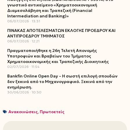
γνωστικό αντικείμενο «Χρηματοοικονομική
Διαμεσολάβηση και Τραπεζική (Financial
Intermediation and Banking)»
06/07/2026
13:31
ΠΙΝΑΚΑΣ ΑΠΟΤΕΛΕΣΜΑΤΩΝ ΕΚΛΟΓΗΣ ΠΡΟΕΔΡΟΥ ΚΑΙ
ΑΝΤΙΠΡΟΕΔΡΟΥ ΤΜΗΜΑΤΟΣ
06/07/2026
12:21
Πραγματοποιήθηκε η 26η Τελετή Απονομής
Υποτροφιών και Βραβείων του Τμήματος
Χρηματοοικονομικής και Τραπεζικής Διοικητικής
02/07/2026
11:54
Bankfin Online Open Day – Η σωστή επιλογή σπουδών
δεν ξεκινά από το Μηχανογραφικό. Ξεκινά από την
ενημέρωση.
30/06/2026
10:30
Ανακοινώσεις
,
Πρωτοετείς