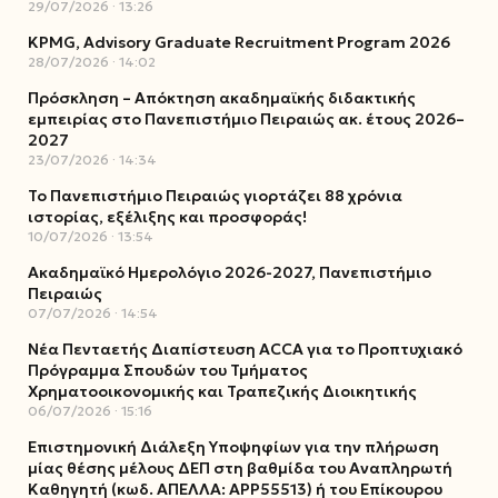
29/07/2026
13:26
KPMG, Advisory Graduate Recruitment Program 2026
28/07/2026
14:02
Πρόσκληση – Απόκτηση ακαδημαϊκής διδακτικής
εμπειρίας στο Πανεπιστήμιο Πειραιώς ακ. έτους 2026–
2027
23/07/2026
14:34
Το Πανεπιστήμιο Πειραιώς γιορτάζει 88 χρόνια
ιστορίας, εξέλιξης και προσφοράς!
10/07/2026
13:54
Ακαδημαϊκό Ημερολόγιο 2026-2027, Πανεπιστήμιο
Πειραιώς
07/07/2026
14:54
Νέα Πενταετής Διαπίστευση ACCA για το Προπτυχιακό
Πρόγραμμα Σπουδών του Τμήματος
Χρηματοοικονομικής και Τραπεζικής Διοικητικής
06/07/2026
15:16
Επιστημονική Διάλεξη Υποψηφίων για την πλήρωση
μίας θέσης μέλους ΔΕΠ στη βαθμίδα του Αναπληρωτή
Καθηγητή (κωδ. ΑΠΕΛΛΑ: ΑΡΡ55513) ή του Επίκουρου