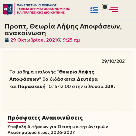
Μεταπηδήστε
στο
Προπτ, Θεωρία Λήψης Αποφάσεων,
περιεχόμενο
ανακοίνωση
29 Οκτωβρίου, 2021
9:25 πμ
29/10/2021
Το μάθημα επιλογής “
Θεωρία Λήψης
Αποφάσεων
” θα διδάσκεται
Δευτέρα
και
Παρασκευή
10:15-12:00 στην αίθουσα
339.
Πρόσφατες Ανακοινώσεις
Υποβολή Αιτήσεων για Σίτιση φοιτητών/τριών
Ακαδημαϊκού Έτους 2026-2027