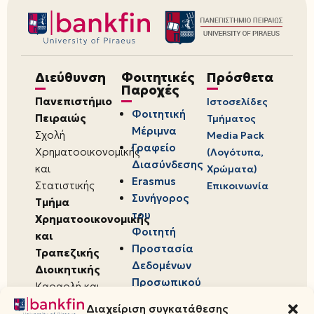
Διεύθυνση
Φοιτητικές
Πρόσθετα
Παροχές
Πανεπιστήμιο
Ιστοσελίδες
Φοιτητική
Πειραιώς
Τμήματος
Μέριμνα
Σχολή
Media Pack
Γραφείο
Χρηματοοικονομικής
(Λογότυπα,
Διασύνδεσης
και
Χρώματα)
Erasmus
Στατιστικής
Επικοινωνία
Συνήγορος
Τμήμα
του
Χρηματοοικονομικής
Φοιτητή
και
Προστασία
Τραπεζικής
Δεδομένων
Διοικητικής
Προσωπικού
Καραολή και
Χαρακτήρα
Δημητρίου 80,
Διαχείριση συγκατάθεσης