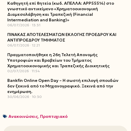
Καθηγητή επί θητεία (κωδ. ΑΠΕΛΛΑ: ΑΡΡ55514) στο
γνωστικό αντικείμενο «Χρηματοοικονομική
Διαμεσολάβηση και Τραπεζική (Financial
Intermediation and Banking)»
06/07/2026
13:31
ΠΙΝΑΚΑΣ ΑΠΟΤΕΛΕΣΜΑΤΩΝ ΕΚΛΟΓΗΣ ΠΡΟΕΔΡΟΥ ΚΑΙ
ΑΝΤΙΠΡΟΕΔΡΟΥ ΤΜΗΜΑΤΟΣ
06/07/2026
12:21
Πραγματοποιήθηκε η 26η Τελετή Απονομής
Υποτροφιών και Βραβείων του Τμήματος
Χρηματοοικονομικής και Τραπεζικής Διοικητικής
02/07/2026
11:54
Bankfin Online Open Day – Η σωστή επιλογή σπουδών
δεν ξεκινά από το Μηχανογραφικό. Ξεκινά από την
ενημέρωση.
30/06/2026
10:30
Ανακοινώσεις
,
Προπτυχιακό