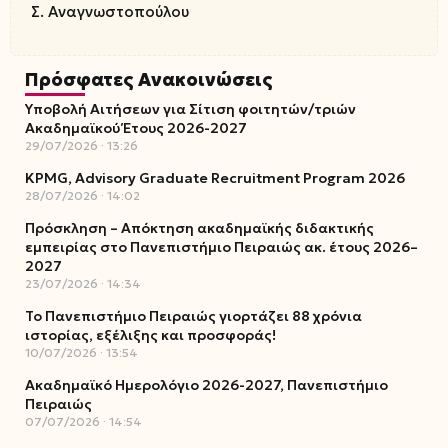
Σ. Αναγνωστοπούλου
Πρόσφατες Ανακοινώσεις
Υποβολή Αιτήσεων για Σίτιση φοιτητών/τριών
Ακαδημαϊκού Έτους 2026-2027
29/07/2026
13:26
KPMG, Advisory Graduate Recruitment Program 2026
28/07/2026
14:02
Πρόσκληση – Απόκτηση ακαδημαϊκής διδακτικής
εμπειρίας στο Πανεπιστήμιο Πειραιώς ακ. έτους 2026–
2027
23/07/2026
14:34
Το Πανεπιστήμιο Πειραιώς γιορτάζει 88 χρόνια
ιστορίας, εξέλιξης και προσφοράς!
10/07/2026
13:54
Ακαδημαϊκό Ημερολόγιο 2026-2027, Πανεπιστήμιο
Πειραιώς
07/07/2026
14:54