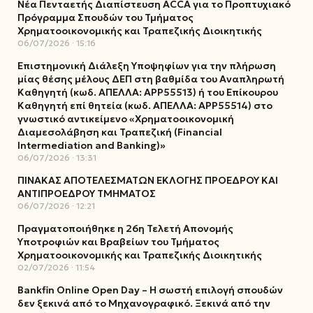
Νέα Πενταετής Διαπίστευση ACCA για το Προπτυχιακό
Πρόγραμμα Σπουδών του Τμήματος
Χρηματοοικονομικής και Τραπεζικής Διοικητικής
06/07/2026
15:16
Επιστημονική Διάλεξη Υποψηφίων για την πλήρωση
μίας θέσης μέλους ΔΕΠ στη βαθμίδα του Αναπληρωτή
Καθηγητή (κωδ. ΑΠΕΛΛΑ: ΑΡΡ55513) ή του Επίκουρου
Καθηγητή επί θητεία (κωδ. ΑΠΕΛΛΑ: ΑΡΡ55514) στο
γνωστικό αντικείμενο «Χρηματοοικονομική
Διαμεσολάβηση και Τραπεζική (Financial
Intermediation and Banking)»
06/07/2026
13:31
ΠΙΝΑΚΑΣ ΑΠΟΤΕΛΕΣΜΑΤΩΝ ΕΚΛΟΓΗΣ ΠΡΟΕΔΡΟΥ ΚΑΙ
ΑΝΤΙΠΡΟΕΔΡΟΥ ΤΜΗΜΑΤΟΣ
06/07/2026
12:21
Πραγματοποιήθηκε η 26η Τελετή Απονομής
Υποτροφιών και Βραβείων του Τμήματος
Χρηματοοικονομικής και Τραπεζικής Διοικητικής
02/07/2026
11:54
Bankfin Online Open Day – Η σωστή επιλογή σπουδών
δεν ξεκινά από το Μηχανογραφικό. Ξεκινά από την