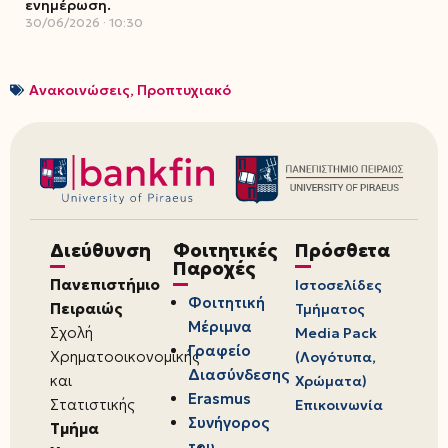
ενημέρωση.
30/06/2026
10:30
Ανακοινώσεις
,
Προπτυχιακό
Διεύθυνση
Φοιτητικές
Πρόσθετα
Παροχές
Πανεπιστήμιο
Ιστοσελίδες
Φοιτητική
Πειραιώς
Τμήματος
Μέριμνα
Σχολή
Media Pack
Γραφείο
Χρηματοοικονομικής
(Λογότυπα,
Διασύνδεσης
και
Χρώματα)
Erasmus
Στατιστικής
Επικοινωνία
Συνήγορος
Τμήμα
του